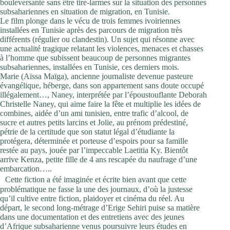
bouleversante sans être tire-larmes sur la situation des personnes
subsahariennes en situation de migration, en Tunisie.
Le film plonge dans le vécu de trois femmes ivoiriennes
installées en Tunisie après des parcours de migration très
différents (régulier ou clandestin). Un sujet qui résonne avec
une actualité tragique relatant les violences, menaces et chasses
à l’homme que subissent beaucoup de personnes migrantes
subsahariennes, installées en Tunisie, ces derniers mois.
Marie (Aïssa Maïga), ancienne journaliste devenue pasteure
évangélique, héberge, dans son appartement sans doute occupé
illégalement…, Naney, interprétée par l’époustouflante Deborah
Christelle Naney, qui aime faire la fête et multiplie les idées de
combines, aidée d’un ami tunisien, entre trafic d’alcool, de
sucre et autres petits larcins et Jolie, au prénom prédestiné,
pétrie de la certitude que son statut légal d’étudiante la
protégera, déterminée et porteuse d’espoirs pour sa famille
restée au pays, jouée par l’impeccable Laetitia Ky. Bientôt
arrive Kenza, petite fille de 4 ans rescapée du naufrage d’une
embarcation…..
Cette fiction a été imaginée et écrite bien avant que cette
problématique ne fasse la une des journaux, d’où la justesse
qu’il cultive entre fiction, plaidoyer et cinéma du réel. Au
départ, le second long-métrage d’Erige Sehiri puise sa matière
dans une documentation et des entretiens avec des jeunes
d’Afrique subsaharienne venus poursuivre leurs études en