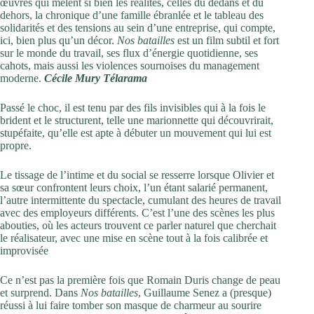
œuvres qui mêlent si bien les réalités, celles du dedans et du
dehors, la chronique d’une famille ébranlée et le tableau des
solidarités et des tensions au sein d’une entreprise, qui compte,
ici, bien plus qu’un décor.
Nos batailles
est un film subtil et fort
sur le monde du travail, ses flux d’énergie quotidienne, ses
cahots, mais aussi les violences sournoises du management
moderne.
Cécile Mury Télarama
Passé le choc, il est tenu par des fils invisibles qui à la fois le
brident et le structurent, telle une marionnette qui découvrirait,
stupéfaite, qu’elle est apte à débuter un mouvement qui lui est
propre.
Le tissage de l’intime et du social se resserre lorsque Olivier et
sa sœur confrontent leurs choix, l’un étant salarié permanent,
l’autre intermittente du spectacle, cumulant des heures de travail
avec des employeurs différents. C’est l’une des scènes les plus
abouties, où les acteurs trouvent ce parler naturel que cherchait
le réalisateur, avec une mise en scène tout à la fois calibrée et
improvisée
Ce n’est pas la première fois que Romain Duris change de peau
et surprend. Dans
Nos batailles
, Guillaume Senez a (presque)
réussi à lui faire tomber son masque de charmeur au sourire