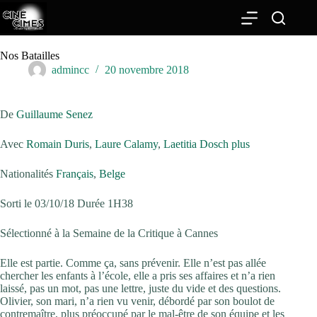
Passer
au
contenu
Nos Batailles
admincc
20 novembre 2018
De
Guillaume Senez
Avec
Romain Duris
,
Laure Calamy
,
Laetitia Dosch
plus
Nationalités
Français
,
Belge
Sorti le 03/10/18 Durée 1H38
Sélectionné à la Semaine de la Critique à Cannes
Elle est partie. Comme ça, sans prévenir. Elle n’est pas allée
chercher les enfants à l’école, elle a pris ses affaires et n’a rien
laissé, pas un mot, pas une lettre, juste du vide et des questions.
Olivier, son mari, n’a rien vu venir, débordé par son boulot de
contremaître, plus préoccupé par le mal-être de son équipe et les