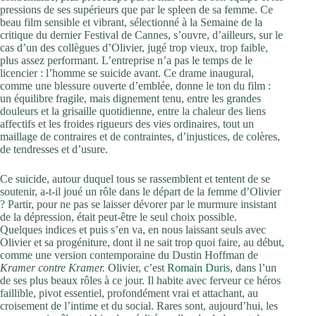
pressions de ses supérieurs que par le spleen de sa femme. Ce
beau film sensible et vibrant, sélectionné à la Semaine de la
critique du dernier Festival de Cannes, s’ouvre, d’ailleurs, sur le
cas d’un des collègues d’Olivier, jugé trop vieux, trop faible,
plus assez performant. L’entreprise n’a pas le temps de le
licencier : l’homme se suicide avant. Ce drame inaugural,
comme une blessure ouverte d’emblée, donne le ton du film :
un équilibre fragile, mais dignement tenu, entre les grandes
douleurs et la grisaille quotidienne, entre la chaleur des liens
affectifs et les froides rigueurs des vies ordinaires, tout un
maillage de contraires et de contraintes, d’injustices, de colères,
de tendresses et d’usure.
Ce suicide, autour duquel tous se rassemblent et tentent de se
soutenir, a-t-il joué un rôle dans le départ de la femme d’Olivier
? Partir, pour ne pas se laisser dévorer par le murmure insistant
de la dépression, était peut-être le seul choix possible.
Quelques indices et puis s’en va, en nous laissant seuls avec
Olivier et sa progéniture, dont il ne sait trop quoi faire, au début,
comme une version contemporaine du Dustin Hoffman de
Kramer contre Kramer.
Olivier, c’est
Romain Duris
, dans l’un
de ses plus beaux rôles à ce jour. Il habite avec ferveur ce héros
faillible, pivot essentiel, profondément vrai et attachant, au
croisement de l’intime et du social. Rares sont, aujourd’hui, les