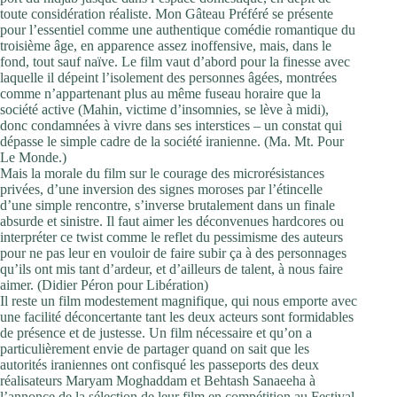
toute considération réaliste. Mon Gâteau Préféré se présente
pour l’essentiel comme une authentique comédie romantique du
troisième âge, en apparence assez inoffensive, mais, dans le
fond, tout sauf naïve. Le film vaut d’abord pour la finesse avec
laquelle il dépeint l’isolement des personnes âgées, montrées
comme n’appartenant plus au même fuseau horaire que la
société active (Mahin, victime d’insomnies, se lève à midi),
donc condamnées à vivre dans ses interstices – un constat qui
dépasse le simple cadre de la société iranienne. (Ma. Mt. Pour
Le Monde.)
Mais la morale du film sur le courage des microrésistances
privées, d’une inversion des signes moroses par l’étincelle
d’une simple rencontre, s’inverse brutalement dans un finale
absurde et sinistre. Il faut aimer les déconvenues hardcores ou
interpréter ce twist comme le reflet du pessimisme des auteurs
pour ne pas leur en vouloir de faire subir ça à des personnages
qu’ils ont mis tant d’ardeur, et d’ailleurs de talent, à nous faire
aimer. (Didier Péron pour Libération)
Il reste un film modestement magnifique, qui nous emporte avec
une facilité déconcertante tant les deux acteurs sont formidables
de présence et de justesse. Un film nécessaire et qu’on a
particulièrement envie de partager quand on sait que les
autorités iraniennes ont confisqué les passeports des deux
réalisateurs Maryam Moghaddam et Behtash Sanaeeha à
l’annonce de la sélection de leur film en compétition au Festival