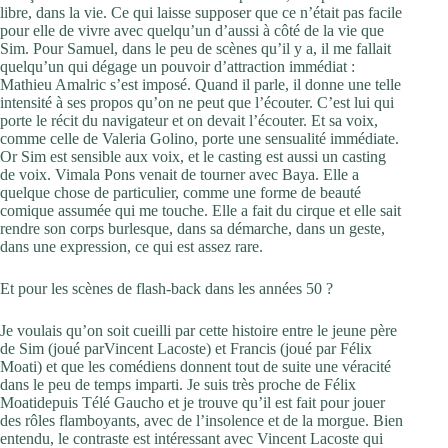
libre, dans la vie. Ce qui laisse supposer que ce n’était pas facile
pour elle de vivre avec quelqu’un d’aussi à côté de la vie que
Sim. Pour Samuel, dans le peu de scènes qu’il y a, il me fallait
quelqu’un qui dégage un pouvoir d’attraction immédiat :
Mathieu Amalric s’est imposé. Quand il parle, il donne une telle
intensité à ses propos qu’on ne peut que l’écouter. C’est lui qui
porte le récit du navigateur et on devait l’écouter. Et sa voix,
comme celle de Valeria Golino, porte une sensualité immédiate.
Or Sim est sensible aux voix, et le casting est aussi un casting
de voix. Vimala Pons venait de tourner avec Baya. Elle a
quelque chose de particulier, comme une forme de beauté
comique assumée qui me touche. Elle a fait du cirque et elle sait
rendre son corps burlesque, dans sa démarche, dans un geste,
dans une expression, ce qui est assez rare.
Et pour les scènes de flash-back dans les années 50 ?
Je voulais qu’on soit cueilli par cette histoire entre le jeune père
de Sim (joué parVincent Lacoste) et Francis (joué par Félix
Moati) et que les comédiens donnent tout de suite une véracité
dans le peu de temps imparti. Je suis très proche de Félix
Moatidepuis Télé Gaucho et je trouve qu’il est fait pour jouer
des rôles flamboyants, avec de l’insolence et de la morgue. Bien
entendu, le contraste est intéressant avec Vincent Lacoste qui