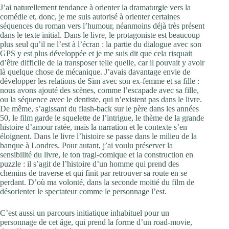
J’ai naturellement tendance à orienter la dramaturgie vers la
comédie et, donc, je me suis autorisé à orienter certaines
séquences du roman vers l’humour, néanmoins déjà très présent
dans le texte initial. Dans le livre, le protagoniste est beaucoup
plus seul qu’il ne l’est à l’écran : la partie du dialogue avec son
GPS y est plus développée et je me suis dit que cela risquait
d’être difficile de la transposer telle quelle, car il pouvait y avoir
là quelque chose de mécanique. J’avais davantage envie de
développer les relations de Sim avec son ex-femme et sa fille :
nous avons ajouté des scènes, comme l’escapade avec sa fille,
ou la séquence avec le dentiste, qui n’existent pas dans le livre.
De même, s’agissant du flash-back sur le père dans les années
50, le film garde le squelette de l’intrigue, le thème de la grande
histoire d’amour ratée, mais la narration et le contexte s’en
éloignent. Dans le livre l’histoire se passe dans le milieu de la
banque à Londres. Pour autant, j’ai voulu préserver la
sensibilité du livre, le ton tragi-comique et la construction en
puzzle : il s’agit de l’histoire d’un homme qui prend des
chemins de traverse et qui finit par retrouver sa route en se
perdant. D’où ma volonté, dans la seconde moitié du film de
désorienter le spectateur comme le personnage l’est.
C’est aussi un parcours initiatique inhabituel pour un
personnage de cet âge, qui prend la forme d’un road-movie,