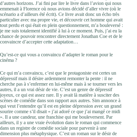
d’autres horizons. J’ai fini par lire le livre dans l’avion qui nous
emmenait à Florence où nous avions décidé d’aller vivre (où le
scénario a d’ailleurs été écrit). Ce livre avait donc un écho très
particulier avec ma propre vie, et découvrir cet homme qui avait
tout perdu et qui était en plein questionnement, m’a bouleversé :
je me suis totalement identifié à lui à ce moment. Puis, j’ai eu la
chance de pouvoir rencontrer directement Jonathan Coe et de le
convaincre d’accepter cette adaptation…
Qu’est-ce qui vous a convaincu d’adapter le roman pour le
cinéma ?
Ce qui m’a convaincu, c’est que le protagoniste est certes un
dépressif mais il désire ardemment remonter la pente : il ne
cherche pas à s’enfermer en lui-même mais à se tourner vers les
autres, il a un vrai désir de vie. C’est un genre de dépressif
joyeux, ce qui est assez rare. Il y avait là matière à susciter des
scènes de comédie dans son rapport aux autres. Sim annonce à
qui veut l’entendre qu’il est en pleine dépression avec un grand
sourire comme s’il disait « j’ai adoré ce que j’ai mangé ce midi
». Il a une candeur, une franchise qui me bouleversent. Par
ailleurs, il y a une vraie évolution dans le roman qui commence
dans un registre de comédie sociale pour parvenir à une
dimension plus métaphysique. C’est un roman sur le désir de