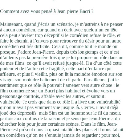
Comment avez-vous pensé à Jean-pierre Bacri ?
Maintenant, quand j’écris un scénario, je m’astreins à ne penser
à aucun comédien, car quand on écrit avec quelqu’un en tête,
cela peut s’avérer trop déceptif si le comédien refuse le rôle, et
faire le chemin à l’envers pour retrouver du désir pour un autre
comédien est très difficile. Cela dit, comme tout le monde ou
presque, j’adore Jean-Pierre, depuis très longtemps et ce n’est
d’ailleurs pas la première fois que je lui propose un rôle dans un
de mes films, ce qu’il avait refusé jusque-là. Il a d’un côté cette
pudeur et de l’autre cette fragilité, cette part d’enfance qui
affleure, et plus il vieillit, plus on lit la moindre émotion sur son
visage, son moindre battement de cil parle. Par ailleurs, j’ai le
sentiment que ce rôle-là pouvait l’amener vers autre chose : le
film commence sur un Bacri plus habituel et évolue vers un
personnage courtois, affable avec les autres, et surtout
vulnérable. Je crois que dans ce rôle il a livré une vulnérabilité
qu’on n’avait pas vraiment vue jusque-là. Certes, il avait déjà
joué des dépressifs, mais Sim est un homme sur le fil du rasoir,
parfois aux confins de la raison et je sens que Jean-Pierre a du
chercher loin pour jouer certaines scènes. Dans le film, Jean-
Pierre est présent dans la quasi totalité des plans et il nous fallait
un comédien qu’on ne s’ennuie jamais de regarder : pour moi,