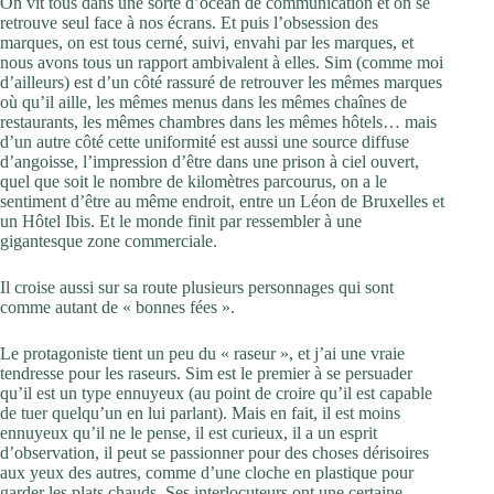
On vit tous dans une sorte d’océan de communication et on se
retrouve seul face à nos écrans. Et puis l’obsession des
marques, on est tous cerné, suivi, envahi par les marques, et
nous avons tous un rapport ambivalent à elles. Sim (comme moi
d’ailleurs) est d’un côté rassuré de retrouver les mêmes marques
où qu’il aille, les mêmes menus dans les mêmes chaînes de
restaurants, les mêmes chambres dans les mêmes hôtels… mais
d’un autre côté cette uniformité est aussi une source diffuse
d’angoisse, l’impression d’être dans une prison à ciel ouvert,
quel que soit le nombre de kilomètres parcourus, on a le
sentiment d’être au même endroit, entre un Léon de Bruxelles et
un Hôtel Ibis. Et le monde finit par ressembler à une
gigantesque zone commerciale.
Il croise aussi sur sa route plusieurs personnages qui sont
comme autant de « bonnes fées ».
Le protagoniste tient un peu du « raseur », et j’ai une vraie
tendresse pour les raseurs. Sim est le premier à se persuader
qu’il est un type ennuyeux (au point de croire qu’il est capable
de tuer quelqu’un en lui parlant). Mais en fait, il est moins
ennuyeux qu’il ne le pense, il est curieux, il a un esprit
d’observation, il peut se passionner pour des choses dérisoires
aux yeux des autres, comme d’une cloche en plastique pour
garder les plats chauds. Ses interlocuteurs ont une certaine