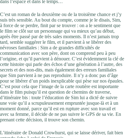
dans l’espace et dans le temps…
C’est un roman de la deuxième ou de la troisième chance et j’y
suis très sensible. Au bout du compte, comme je le disais, Sim,
à force de se perdre, finit par se trouver : on a le sentiment que
le film se clôt sur un personnage qui va mieux qu’au début,
après être passé par de très sales moments. Il n’est jamais trop
tard, semble suggérer le film, et il parvient à se libérer des
névroses familiales : Sim a de grandes difficultés de
communication avec son père, dont on comprend peu à peu
l’origine, et qu’il parvient à dénouer. C’est évidemment la clé de
cette histoire qui parle des échos d’une génération à l’autre, des
secrets et des non-dits, mais également des erreurs familiales
que Sim parvient à ne pas reproduire. Il n’y a donc pas d’âge
pour se libérer d’un poids inexplicable qui pèse sur nos épaules.
C’est pour cela que l’image de la carte routière est importante
dans le film puisqu’il est question de chemins de traverse,
d’itinéraire bis : toute l’éducation de Sim lui a dicté de suivre
une voie qu’il a scrupuleusement empruntée jusque-là et à un
moment donné, parce qu’il est en rupture avec son travail et
avec sa femme, il décide de ne pas suivre le GPS de sa vie. En
prenant cette décision, il trouve son chemin.
L’itinéraire de Donald Crowhurst, qui se laisse dériver, fait bien