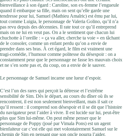
bienveillance à son égard : Caroline, son ex-femme l’engueule
quand il embarque sa fille, mais on sent qu’elle garde une
tendresse pour lui, Samuel (Mathieu Amalric) est ému par lui,
tout comme Luigia, le personnage de Valeria Golino, qu’il n’a
pas revu depuis des décennies. Il rate tout ce qu’il entreprend
mais on ne lui en veut pas. On a le sentiment que chacun lui
chuchotte à l’oreille : « ça va aller, cherche ta voie » en tâchant
de le consoler, comme un enfant perdu qu’on a envie de
prendre dans ses bras. À cet égard, le film est vraiment une
tragi-comédie, l’humour comme politesse du désespoir : on a
constamment peur que le personnage ne fasse les mauvais choix
et ne s’en sorte pas et, du coup, on a envie de le sauver.
Le personnage de Samuel incarne une lueur d’espoir.
C’est l’un des rares qui perçoit la détresse et l’extrême
sensibilité de Sim. Dès le départ, au cours du dîner où ils se
rencontrent, il est non seulement bienveillant, mais il sait ce
qu’il ressent : il comprend son désespoir et il se dit que l’histoire
du navigateur peut l’aider à vivre. Il est lucide sur lui, peut-être
plus que Sim lui-même. On peut même penser que le
personnage de Poppy (joué par Vimala Pons) est un agent
bienfaiteur car c’est elle qui met volontairement Samuel sur le
chemin de Sim en pensant que son oncle pourra l’aider.