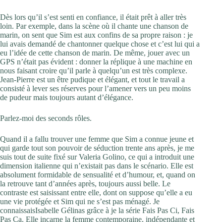
Dès lors qu’il s’est senti en confiance, il était prêt à aller très
loin. Par exemple, dans la scène où il chante une chanson de
marin, on sent que Sim est aux confins de sa propre raison : je
lui avais demandé de chantonner quelque chose et c’est lui qui a
eu l’idée de cette chanson de marin. De même, jouer avec un
GPS n’était pas évident : donner la réplique à une machine en
nous faisant croire qu’il parle à quelqu’un est très complexe.
Jean-Pierre est un être pudique et élégant, et tout le travail a
consisté à lever ses réserves pour l’amener vers un peu moins
de pudeur mais toujours autant d’élégance.
Parlez-moi des seconds rôles.
Quand il a fallu trouver une femme que Sim a connue jeune et
qui garde tout son pouvoir de séduction trente ans après, je me
suis tout de suite fixé sur Valeria Golino, ce qui a introduit une
dimension italienne qui n’existait pas dans le scénario. Elle est
absolument formidable de sensualité et d’humour, et, quand on
la retrouve tant d’années après, toujours aussi belle. Le
contraste est saisissant entre elle, dont on suppose qu’elle a eu
une vie protégée et Sim qui ne s’est pas ménagé. Je
connaissaisIsabelle Gélinas grâce à je la série Fais Pas Ci, Fais
Pas Ça. Elle incarne la femme contemporaine, indépendante et