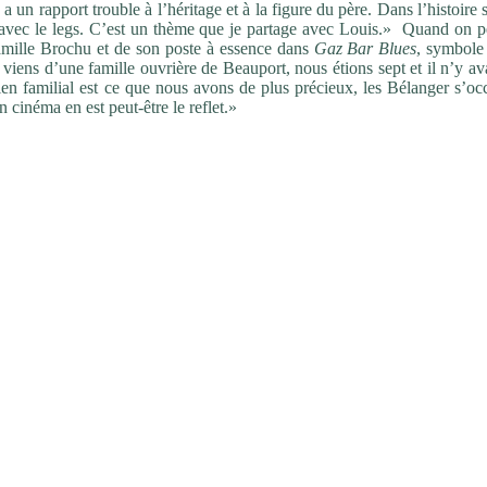
n rapport trouble à l’héritage et à la figure du père. Dans l’histoire 
u avec le legs. C’est un thème que je partage avec Louis.» Quand on p
amille Brochu et de son poste à essence dans
Gaz Bar Blues
, symbole
viens d’une famille ouvrière de Beauport, nous étions sept et il n’y av
e lien familial est ce que nous avons de plus précieux, les Bélanger s’o
n cinéma en est peut-être le reflet.»
eurs familiales, c’est aussi un film sur une activité économique paral
nde comment toute l’équipe a bien pu gérer une telle activité en plein
ine Beauparlant
), alors que l’hiver 2015 était l’un des plus rudes dep
s dit Louis Bélanger, et souvent ce sont des bonhommes de 60 ans qu
e faisant fourrer par le moulin à bois.» Si le cinéma de Louis Bélanger
l réussit avec
Les mauvaises herbes
à nous parler d’un autre monde qu
 propriétés euphorisantes. Un film à consommer sans modération.