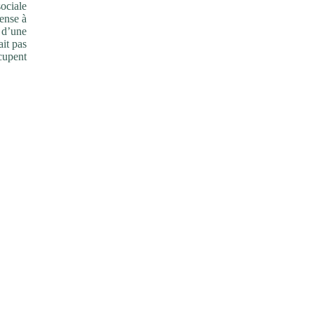
sociale
ense à
 d’une
ait pas
ccupent
lèle et
 hiver
uis des
i font
 met en
i sera