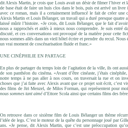
dit Alexis Martin, je crois que Louis avait un désir de filmer l’hiver et 
de base était de faire un huis clos dans le bois, puis est arrivé un livre 
avec ce roman, mais il a certainement influencé le fait de créer une 
Alexis Martin et Louis Bélanger, un travail qui a duré presque quatre
laissé mûrir l’histoire. «Je crois, dit Louis Bélanger, que le fait d’avo
nous a rapprochés et aidés à mieux nous comprendre. Je suis entré dan
discuté, et ces conversations ont provoqué de la matière pour cette f
nous sommes allés dans un vieil hôtel écrire et prendre du recul. Nous 
un vrai moment de coscénarisation fluide et franc.»
UNE CINÉPHILIE EN PARTAGE
En plus de partager du temps loin de l’agitation de la ville, ils ont au
de son panthéon du cinéma. «Avant d’être cinéaste, j’étais cinéphil
notre temps à ne pas aller à nos cours, on traversait la rue et on i
choses que j’ai faite avec Alexis avant que ce projet soit écrit, c’est
des films de Jiri Menzel, de Milos Forman, qui représentent pour mo
nous sommes tant aimé
d’Ettore Scola ainsi que certains films des frè
LA FILIATION, UN THÈME ANCRÉ
On retrouve dans ce sixième film de Louis Bélanger un thème récurrent
l’idée de legs. C’est le moteur de la quête du personnage joué par Gill
ans. «Je pense, dit Alexis Martin, que c’est une préoccupation qu’o