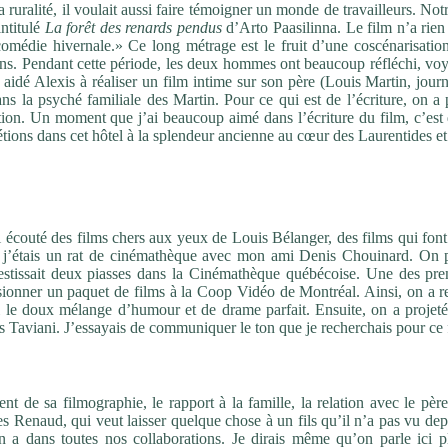
la ruralité, il voulait aussi faire témoigner un monde de travailleurs. Not
intitulé
La forêt des renards pendus
d’Arto Paasilinna. Le film n’a rien
comédie hivernale.» Ce long métrage est le fruit d’une coscénarisation
 ans. Pendant cette période, les deux hommes ont beaucoup réfléchi, vo
ir aidé Alexis à réaliser un film intime sur son père (Louis Martin, journ
s la psyché familiale des Martin. Pour ce qui est de l’écriture, on a 
iction. Un moment que j’ai beaucoup aimé dans l’écriture du film, c’es
étions dans cet hôtel à la splendeur ancienne au cœur des Laurentides et
ssi écouté des films chers aux yeux de Louis Bélanger, des films qui font
e, j’étais un rat de cinémathèque avec mon ami Denis Chouinard. On p
nvestissait deux piasses dans la Cinémathèque québécoise. Une des pre
 visionner un paquet de films à la Coop Vidéo de Montréal. Ainsi, on a 
i le doux mélange d’humour et de drame parfait. Ensuite, on a projet
res Taviani. J’essayais de communiquer le ton que je recherchais pour ce 
 de sa filmographie, le rapport à la famille, la relation avec le père
es Renaud, qui veut laisser quelque chose à un fils qu’il n’a pas vu de
n a dans toutes nos collaborations. Je dirais même qu’on parle ici p