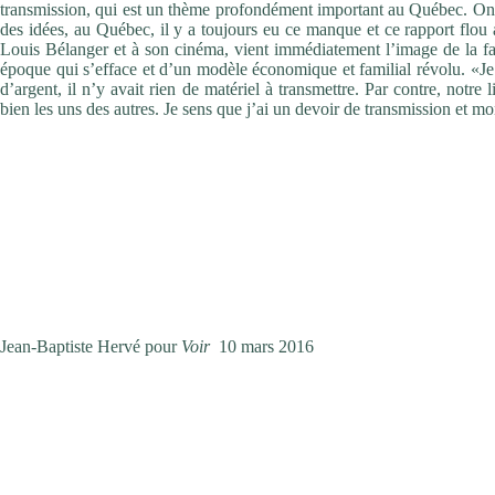
transmission, qui est un thème profondément important au Québec. On a u
des idées, au Québec, il y a toujours eu ce manque et ce rapport flo
Louis Bélanger et à son cinéma, vient immédiatement l’image de la f
époque qui s’efface et d’un modèle économique et familial révolu. «Je 
d’argent, il n’y avait rien de matériel à transmettre. Par contre, notr
bien les uns des autres. Je sens que j’ai un devoir de transmission et mo
CONSIDÉRATIONS SUR LA LÉGALISATION DU CANNABIS
Si le dernier-né de Louis Bélanger est un film sur le partage des val
illégale; la culture du cannabis en serre. Et honnêtement, on se dema
québécois. Un sacré tour de force de la direction artistique (
Andrée-L
décennies. «C’est une véritable activité économique parallèle, nou
pousser ces récoltes en se disant qu’ils ont toute leur vie bûché en s
scène un monde qui tend à disparaître et qui change très rapidement, i
bientôt révolu avec la légalisation imminente de cette herbe verte aux
Jean-Baptiste Hervé pour
Voir
10 mars 2016