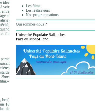
re idée
Les films
 à voir
Les réalisateurs
 entre
Nos programmations
yagé et
aliste)
Qui sommes-nous ?
pêché,
t quand
 ce fut
Université Populaire Sallanches
Pays du Mont-Blanc
 partie
assait
mières
regardé
é
Nous
film.»
, bref,
puis 18
lus de