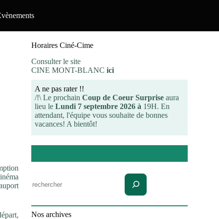
Evènements
Horaires Ciné-Cime
Consulter le site
CINE MONT-BLANC
ici
A ne pas rater !!
/!\ Le prochain
Coup de Coeur Surprise
aura
lieu le
Lundi 7 septembre 2026 à
19H. En
attendant, l'équipe vous souhaite de bonnes
vacances! A bientôt!
mption
 cinéma
Rechercher
auport
Nos archives
départ,