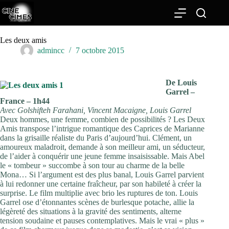
Passer
au
contenu
Les deux amis
admincc
7 octobre 2015
De Louis
Garrel –
France – 1h44
Avec Golshifteh Farahani, Vincent Macaigne, Louis Garrel
Deux hommes, une femme, combien de possibilités ? Les Deux
Amis transpose l’intrigue romantique des Caprices de Marianne
dans la grisaille réaliste du Paris d’aujourd’hui. Clément, un
amoureux maladroit, demande à son meilleur ami, un séducteur,
de l’aider à conquérir une jeune femme insaisissable. Mais Abel
le « tombeur » succombe à son tour au charme de la belle
Mona… Si l’argument est des plus banal, Louis Garrel parvient
à lui redonner une certaine fraîcheur, par son habileté à créer la
surprise. Le film multiplie avec brio les ruptures de ton. Louis
Garrel ose d’étonnantes scènes de burlesque potache, allie la
légèreté des situations à la gravité des sentiments, alterne
tension soudaine et pauses contemplatives. Mais le vrai « plus »