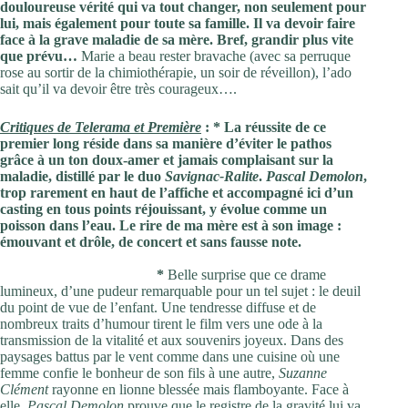
douloureuse vérité qui va tout changer, non seulement pour
lui, mais également pour toute sa famille. Il va devoir faire
face à la grave maladie de sa mère. Bref,
grandir plus vite
que prévu…
Marie a beau rester bravache (avec sa perruque
rose au sortir de la chimiothérapie, un soir de réveillon), l’ado
sait qu’il va devoir être très courageux….
Critiques de Telerama et Première
:
* La réussite de ce
premier long réside dans sa manière d’éviter le pathos
grâce à un ton doux-amer et jamais complaisant sur la
maladie, distillé par le duo
Savignac-Ralite
.
Pascal Demolon
,
trop rarement en haut de l’affiche et accompagné ici d’un
casting en tous points réjouissant, y évolue comme un
poisson dans l’eau. Le rire de ma mère est à son image :
émouvant et drôle, de concert et sans fausse note.
*
Belle surprise que ce drame
lumineux, d’une pudeur remarquable pour un tel sujet : le deuil
du point de vue de l’enfant. Une tendresse diffuse et de
nombreux traits d’humour tirent le film vers une ode à la
transmission de la vitalité et aux souvenirs joyeux. Dans des
paysages battus par le vent comme dans une cuisine où une
femme confie le bonheur de son fils à une autre,
Suzanne
Clément
rayonne en lionne blessée mais flamboyante. Face à
elle,
Pascal Demolon
prouve que le registre de la gravité lui va