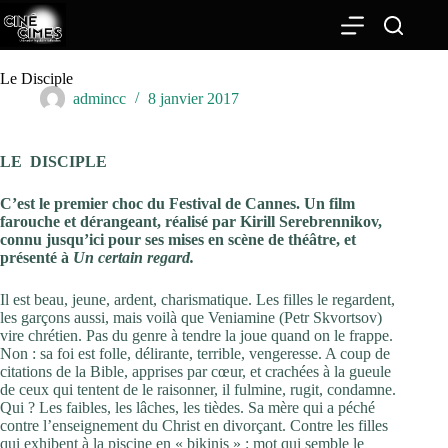
Passer
au
contenu
Le Disciple
admincc
8 janvier 2017
LE DISCIPLE
C’est le premier choc du Festival de Cannes. Un film
farouche et dérangeant,
réalisé par Kirill Serebrennikov,
connu jusqu’ici pour ses mises en scène de théâtre, et
présenté à
Un certain regard.
Il est beau, jeune, ardent, charismatique. Les filles le regardent,
les garçons aussi, mais voilà que Veniamine (Petr Skvortsov)
vire chrétien. Pas du genre à tendre la joue quand on le frappe.
Non : sa foi est folle, délirante, terrible, vengeresse. A coup de
citations de la Bible, apprises par cœur, et crachées à la gueule
de ceux qui tentent de le raisonner, il fulmine, rugit, condamne.
Qui ? Les faibles, les lâches, les tièdes. Sa mère qui a péché
contre l’enseignement du Christ en divorçant. Contre les filles
qui exhibent à la piscine en « bikinis » : mot qui semble le