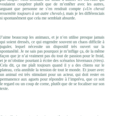
voulaient coopérer plutôt que de m’entêter avec les autres,
arguant que personne ne s’en rendrait compte
(«Un cheval
ressemble toujours à un autre cheval»)
, mais je les différenciais
si spontanément que cela me semblait absurde.
Il y a souvent des animaux dans vos films…
J’aime beaucoup les animaux, et je n’en utilise presque jamais
qui soient dressés, ce qui engendre souvent un chaos difficile à
juguler, lequel nécessite un dispositif très ouvert sur la
spontanéité. Je ne sais pas pourquoi je m’inflige ça, de la même
façon que je n’ai vraiment pas du tout de passion pour le froid,
et je m’obstine pourtant à écrire des scénarios hivernaux
(rires)
.
Cela dit, ça me plaît toujours quand il y a des chiens sur le
plateau, cela annihile la tension de tout le monde. Et jouer avec
un animal est très stimulant pour un acteur, qui doit rester en
permanence aux aguets pour répondre à l’imprévu, que ce soit
le regard ou un coup de corne, plutôt que de se focaliser sur son
texte.
Un fil discret sillonne le film, du pittoresque factice d’une
danse à l’identité de votre troisième héroïne, comme une
archéologie de la question amérindienne…