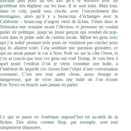
travaille plus pour lui dès lors qu’il se retrouve avec un
problème très légitime sur les bras. Il se sent trahi. Mais tout,
dans ce coin, paraît sous cloche, avec l’encerclement des
montagnes, alors qu’il y a beaucoup d’échanges avec la
Californie – beaucoup d’argent vient de là-bas. J’étais dans le
Nebraska une semaine avant l’élection, et personne ne voulait
parler de politique, jusqu’au jeune garçon qui vendait du pop-
corn dans la petite salle de cinéma locale. Même les gens avec
qui j’ai traîné pendant trois jours ne voulaient pas cracher pour
qui ils allaient voter. Cela semblait une question grossière, ce
qui ne serait jamais le cas à New York ou sur la côte Ouest, et
j’en ai conclu que tous ces gens ont voté Trump. Je vois bien à
quel point l’endroit d’où je viens constitue une bulle, à
l’intérieur de laquelle ces choses font l’objet d’une conversation
constante. C’est une tout autre chose, assez étrange et
dangereuse, que de vivre dans une bulle où l’on écoute
Fox News en boucle sans jamais en parler.
Ça change quoi d’être scénariste et cinéaste dans un pays
dont le Président a rendu la question de la fiction si
politique ?
Ce qui se passe en Amérique aujourd’hui est au-delà de la
fiction. Des séries comme
Veep
, par exemple, sont tout
simplement dépassées.