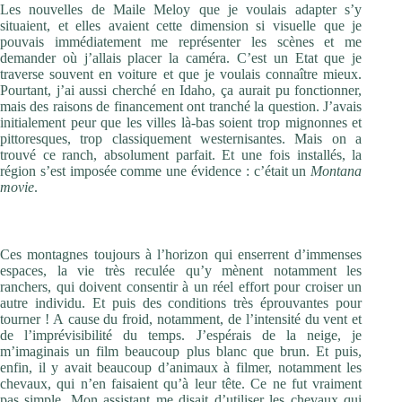
Les nouvelles de Maile Meloy que je voulais adapter s’y
situaient, et elles avaient cette dimension si visuelle que je
pouvais immédiatement me représenter les scènes et me
demander où j’allais placer la caméra. C’est un Etat que je
traverse souvent en voiture et que je voulais connaître mieux.
Pourtant, j’ai aussi cherché en Idaho, ça aurait pu fonctionner,
mais des raisons de financement ont tranché la question. J’avais
initialement peur que les villes là-bas soient trop mignonnes et
pittoresques, trop classiquement westernisantes. Mais on a
trouvé ce ranch, absolument parfait. Et une fois installés, la
région s’est imposée comme une évidence : c’était un
Montana
movie
.
C’est-à-dire ?
Ces montagnes toujours à l’horizon qui enserrent d’immenses
espaces, la vie très reculée qu’y mènent notamment les
ranchers, qui doivent consentir à un réel effort pour croiser un
autre individu. Et puis des conditions très éprouvantes pour
tourner ! A cause du froid, notamment, de l’intensité du vent et
de l’imprévisibilité du temps. J’espérais de la neige, je
m’imaginais un film beaucoup plus blanc que brun. Et puis,
enfin, il y avait beaucoup d’animaux à filmer, notamment les
chevaux, qui n’en faisaient qu’à leur tête. Ce ne fut vraiment
pas simple. Mon assistant me disait d’utiliser les chevaux qui