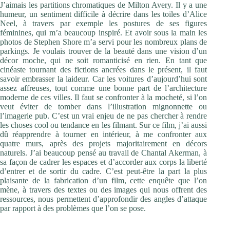
J’aimais les partitions chromatiques de Milton Avery. Il y a une
humeur, un sentiment difficile à décrire dans les toiles d’Alice
Neel, à travers par exemple les postures de ses figures
féminines, qui m’a beaucoup inspiré. Et avoir sous la main les
photos de Stephen Shore m’a servi pour les nombreux plans de
parkings. Je voulais trouver de la beauté dans une vision d’un
décor moche, qui ne soit romanticisé en rien. En tant que
cinéaste tournant des fictions ancrées dans le présent, il faut
savoir embrasser la laideur. Car les voitures d’aujourd’hui sont
assez affreuses, tout comme une bonne part de l’architecture
moderne de ces villes. Il faut se confronter à la mocheté, si l’on
veut éviter de tomber dans l’illustration mignonnette ou
l’imagerie pub. C’est un vrai enjeu de ne pas chercher à rendre
les choses cool ou tendance en les filmant. Sur ce film, j’ai aussi
dû réapprendre à tourner en intérieur, à me confronter aux
quatre murs, après des projets majoritairement en décors
naturels. J’ai beaucoup pensé au travail de Chantal Akerman, à
sa façon de cadrer les espaces et d’accorder aux corps la liberté
d’entrer et de sortir du cadre. C’est peut-être la part la plus
plaisante de la fabrication d’un film, cette enquête que l’on
mène, à travers des textes ou des images qui nous offrent des
ressources, nous permettent d’approfondir des angles d’attaque
par rapport à des problèmes que l’on se pose.
Pouvez-vous parler de Lily Gladstone, révélation du film ?