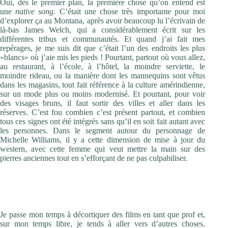
Oui, dès le premier plan, la première chose qu’on entend est
une
native song.
C’était une chose très importante pour moi
d’explorer ça au Montana, après avoir beaucoup lu l’écrivain de
là-bas James Welch, qui a considérablement écrit sur les
différentes tribus et communautés. Et quand j’ai fait mes
repérages, je me suis dit que c’était l’un des endroits les plus
«blancs» où j’aie mis les pieds ! Pourtant, partout où vous allez,
au restaurant, à l’école, à l’hôtel, la moindre serviette, le
moindre rideau, ou la manière dont les mannequins sont vêtus
dans les magasins, tout fait référence à la culture amérindienne,
sur un mode plus ou moins modernisé. Et pourtant, pour voir
des visages bruns, il faut sortir des villes et aller dans les
réserves. C’est fou combien c’est présent partout, et combien
tous ces signes ont été intégrés sans qu’il en soit fait autant avec
les personnes. Dans le segment autour du personnage de
Michelle Williams, il y a cette dimension de mise à jour du
western, avec cette femme qui veut mettre la main sur des
pierres anciennes tout en s’efforçant de ne pas culpabiliser.
Au rang de vos inspirations visuelles, vous citez plus
volontiers des photographes ou des peintres que des
cinéastes. Vous êtes plus nourrie par des images figées ?
Je passe mon temps à décortiquer des films en tant que prof et,
sur mon temps libre, je tends à aller vers d’autres choses.