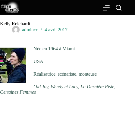
Passer
au
contenu
Kelly Reichardt
admincc
4 avril 2017
Née en 1964 à Miami
USA
Réalisatrice, scénariste, monteuse
Old Joy, Wendy et Lucy, La Dernière Piste,
Certaines Femmes
Kelly Reichardt revient sur le tournage de «Certaines Femmes»
dans le Montana, ses inspirations et l’Amérique de Trump.
Auriez-vous pu tourner ce film ailleurs que dans le
Montana ?