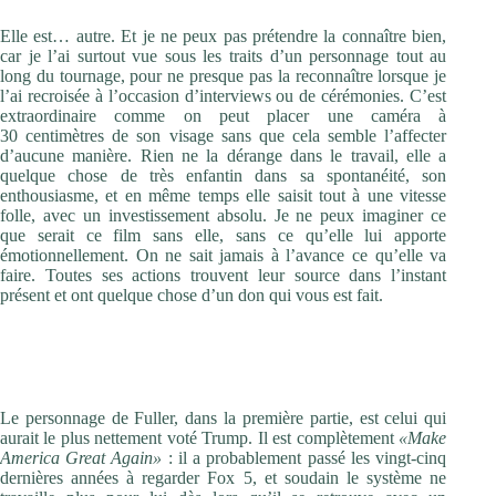
Elle est… autre. Et je ne peux pas prétendre la connaître bien,
car je l’ai surtout vue sous les traits d’un personnage tout au
long du tournage, pour ne presque pas la reconnaître lorsque je
l’ai recroisée à l’occasion d’interviews ou de cérémonies. C’est
extraordinaire comme on peut placer une caméra à
30 centimètres de son visage sans que cela semble l’affecter
d’aucune manière. Rien ne la dérange dans le travail, elle a
quelque chose de très enfantin dans sa spontanéité, son
enthousiasme, et en même temps elle saisit tout à une vitesse
folle, avec un investissement absolu. Je ne peux imaginer ce
que serait ce film sans elle, sans ce qu’elle lui apporte
émotionnellement. On ne sait jamais à l’avance ce qu’elle va
faire. Toutes ses actions trouvent leur source dans l’instant
présent et ont quelque chose d’un don qui vous est fait.
On parle beaucoup de bulles depuis l’élection de Trump, et
les vies que le film dépeint ressemblent justement à des
bulles sur le point d’exploser…
Le personnage de Fuller, dans la première partie, est celui qui
aurait le plus nettement voté Trump. Il est complètement
«Make
America Great Again»
: il a probablement passé les vingt-cinq
dernières années à regarder Fox 5, et soudain le système ne