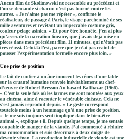
Aucun film de Skolimowski ne ressemble au précédent et
l’on se demande si chacun n’est pas tourné contre les
autres. « Je n’aime pas me répéter », confirme le
réalisateur, de passage à Paris, le visage parcheminé de ses
mille aventures et revêtant un impeccable costume gris,
couleur pelage asinien. « Et pour être honnête, j’en ai plus
qu’assez de la narration linéaire, que j’avais déjà mise en
pièces dans mon précédent film, 11 minutes, qui n’était pas
très réussi. Celui-là l’est, parce que je n’ai pas craint de
pousser l’expérimentation formelle encore plus loin. »
Une prise de position
Le fait de confier à un âne innocent les rênes d’une fable
sur la cruauté humaine renvoie inévitablement au chef-
d’œuvre de Robert Bresson Au hasard Balthazar (1966).
« C’est la seule fois où les larmes me sont montées aux yeux
au cinéma, aime à raconter le vénérable cinéaste. Cela ne
s’est jamais reproduit depuis. » Le geste correspond
toutefois moins à un hommage qu’à une prise de position.
« Je me suis toujours senti impliqué dans le bien-être
animal », explique-t-il. Depuis quelque temps, je me sentais
coupable de manger de la viande. J’ai commencé à réduire
ma consommation et suis désormais à deux doigts de
devenir végan. La production industrielle de viande est une