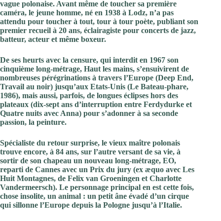
vague polonaise. Avant même de toucher sa première
caméra, le jeune homme, né en 1938 à Lodz, n’a pas
attendu pour toucher à tout, tour à tour poète, publiant son
premier recueil à 20 ans, éclairagiste pour concerts de jazz,
batteur, acteur et même boxeur.
De ses heurts avec la censure, qui interdit en 1967 son
cinquième long-métrage, Haut les mains, s’ensuivirent de
nombreuses pérégrinations à travers l’Europe (Deep End,
Travail au noir) jusqu’aux Etats-Unis (Le Bateau-phare,
1986), mais aussi, parfois, de longues éclipses hors des
plateaux (dix-sept ans d’interruption entre Ferdydurke et
Quatre nuits avec Anna) pour s’adonner à sa seconde
passion, la peinture.
Spécialiste du retour surprise, le vieux maître polonais
trouve encore, à 84 ans, sur l’autre versant de sa vie, à
sortir de son chapeau un nouveau long-métrage, EO,
reparti de Cannes avec un Prix du jury (ex æquo avec Les
Huit Montagnes, de Felix van Groeningen et Charlotte
Vandermeersch). Le personnage principal en est cette fois,
chose insolite, un animal : un petit âne évadé d’un cirque
qui sillonne l’Europe depuis la Pologne jusqu’à l’Italie.