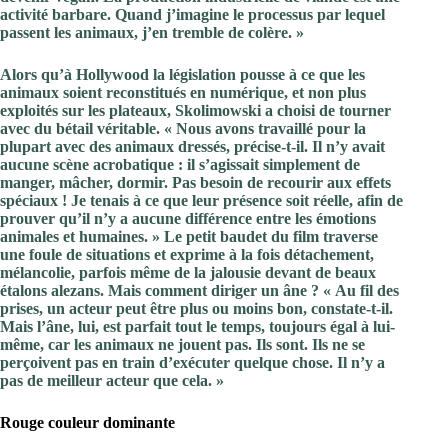
activité barbare. Quand j’imagine le processus par lequel
passent les animaux, j’en tremble de colère. »
Alors qu’à Hollywood la législation pousse à ce que les
animaux soient reconstitués en numérique, et non plus
exploités sur les plateaux, Skolimowski a choisi de tourner
avec du bétail véritable. « Nous avons travaillé pour la
plupart avec des animaux dressés, précise-t-il. Il n’y avait
aucune scène acrobatique : il s’agissait simplement de
manger, mâcher, dormir. Pas besoin de recourir aux effets
spéciaux ! Je tenais à ce que leur présence soit réelle, afin de
prouver qu’il n’y a aucune différence entre les émotions
animales et humaines. » Le petit baudet du film traverse
une foule de situations et exprime à la fois détachement,
mélancolie, parfois même de la jalousie devant de beaux
étalons alezans. Mais comment diriger un âne ? « Au fil des
prises, un acteur peut être plus ou moins bon, constate-t-il.
Mais l’âne, lui, est parfait tout le temps, toujours égal à lui-
même, car les animaux ne jouent pas. Ils sont. Ils ne se
perçoivent pas en train d’exécuter quelque chose. Il n’y a
pas de meilleur acteur que cela. »
Rouge couleur dominante