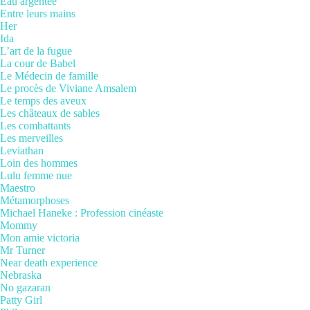
Eau argentée
Entre leurs mains
Her
Ida
L’art de la fugue
La cour de Babel
Le Médecin de famille
Le procès de Viviane Amsalem
Le temps des aveux
Les châteaux de sables
Les combattants
Les merveilles
Leviathan
Loin des hommes
Lulu femme nue
Maestro
Métamorphoses
Michael Haneke : Profession cinéaste
Mommy
Mon amie victoria
Mr Turner
Near death experience
Nebraska
No gazaran
Patty Girl