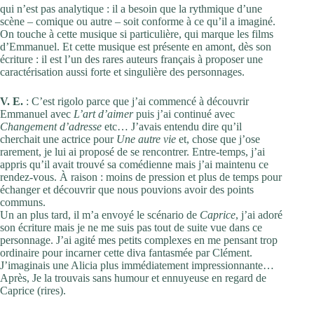
qui n’est pas analytique : il a besoin que la rythmique d’une
scène – comique ou autre – soit conforme à ce qu’il a imaginé.
On touche à cette musique si particulière, qui marque les films
d’Emmanuel. Et cette musique est présente en amont, dès son
écriture : il est l’un des rares auteurs français à proposer une
caractérisation aussi forte et singulière des personnages.
V. E.
: C’est rigolo parce que j’ai commencé à découvrir
Emmanuel avec
L’art d’aimer
puis j’ai continué avec
Changement d’adresse
etc… J’avais entendu dire qu’il
cherchait une actrice pour
Une autre vie
et, chose que j’ose
rarement, je lui ai proposé de se rencontrer. Entre-temps, j’ai
appris qu’il avait trouvé sa comédienne mais j’ai maintenu ce
rendez-vous. À raison : moins de pression et plus de temps pour
échanger et découvrir que nous pouvions avoir des points
communs.
Un an plus tard, il m’a envoyé le scénario de
Caprice
, j’ai adoré
son écriture mais je ne me suis pas tout de suite vue dans ce
personnage. J’ai agité mes petits complexes en me pensant trop
ordinaire pour incarner cette diva fantasmée par Clément.
J’imaginais une Alicia plus immédiatement impressionnante…
Après, Je la trouvais sans humour et ennuyeuse en regard de
Caprice (rires).