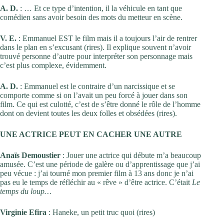
A. D.
: … Et ce type d’intention, il la véhicule en tant que
comédien sans avoir besoin des mots du metteur en scène.
V. E.
: Emmanuel EST le film mais il a toujours l’air de rentrer
dans le plan en s’excusant (rires). Il explique souvent n’avoir
trouvé personne d’autre pour interpréter son personnage mais
c’est plus complexe, évidemment.
A. D.
: Emmanuel est le contraire d’un narcissique et se
comporte comme si on l’avait un peu forcé à jouer dans son
film. Ce qui est culotté, c’est de s’être donné le rôle de l’homme
dont on devient toutes les deux folles et obsédées (rires).
UNE ACTRICE PEUT EN CACHER UNE AUTRE
Anaïs Demoustier
: Jouer une actrice qui débute m’a beaucoup
amusée. C’est une période de galère ou d’apprentissage que j’ai
peu vécue : j’ai tourné mon premier film à 13 ans donc je n’ai
pas eu le temps de réfléchir au « rêve » d’être actrice. C’était
Le
temps du loup…
Virginie Efira
: Haneke, un petit truc quoi (rires)