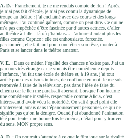
A. D.
: Franchement, je ne me rendais compte de rien ! Après,
je n’ai pas fait d’école, je n’ai pas connu la dynamique de
troupe au théâtre : j’ai enchaîné avec des courts et des longs
métrages. J’ai continué gaîment, comme on peut dire. Ce qui ne
m’a pas empêchée d’être fascinée par d’autres actrices, d’aller
au théâtre à Lille – là où j’habitais… J’admire d’autant plus les
filles comme Caprice : elle est enthousiaste, forcenée,
passionnée ; elle fait tout pour concrétiser son rêve, monter à
Paris et se lancer dans le théâtre amateur.
V. E.
: Dans ce métier, l’égalité des chances n’existe pas. J’ai un
parcours très étrange car je voulais être comédienne depuis
l’enfance, j’ai fait une école de théâtre et, à 19 ans, j’ai tout
arrêté pour des raisons intimes, de confiance en moi. Je me suis
retrouvée à faire de la télévision, pas dans l’idée de faire du
cinéma car le lien me paraissait aberrant. Lorsque l’on incarne
une comédienne installée, respectable comme Alicia, c’est
intéressant d’avoir vécu la notoriété. On sait à quel point elle
n’intervient jamais dans l’épanouissement personnel, ce qui ne
signifie pas qu’on la dénigre. Quand j’ai abandonné l’animation
télé pour tenter une bonne fois le cinéma, c’était pour y trouver
du sens, MON propre sens.
A. D.
: On pourrait s’attendre à ce que le film joue sur la rivalité