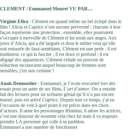
CLEMENT / Emmanuel Mouret VU PAR…
Virginie Efira
: Clément est quand même un bel éclopé dans le
film ! Alicia et Caprice n’ont aucune perversité : chacune à leur
façon représente une protection ; ensemble, elles pourraient
s’occuper à merveille de Clément et lui serait aux anges. Aux
yeux d’Alicia, qui a été larguée et dont le métier veut qu’elle
soit entourée de faux-semblants, Clément est une perle : il est
instituteur, ce qui la fascine ; il est doux et profond ; il est
dégagé des apparences. Clément exhale un pouvoir de
séduction inconscient auquel beaucoup de femmes sont
sensibles, j’en suis certaine !
Anaïs Demoustier
: Emmanuel, je l’avais rencontré lors des
essais pour un autre de ses films,
L’art d’aimer
. On a ensuite
fait des lectures pour un scénario génial qu’il n’a pas encore
tourné, puis est arrivé
Caprice
. Depuis tout ce temps, j’ai eu
l’occasion de voir à quel point il est précis dans ses choix
d’acteurs. Il aime les personnages féminins, il adore les actrices,
c’est une douceur de ressentir cela chez lui mais il va toujours
prendre LA personne qui colle à sa partition.
Emmanuel a une manière de fonctionner