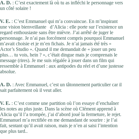
A. D.
: C’est exactement là où tu as infléchi le personnage vers
un côté solaire !
V. E.
: C’est Emmanuel qui m’a convaincue. En m’inspirant
une vision bienveillante d’Alicia : elle porte sur l’existence un
regard enthousiaste sans être mièvre. J’ai arrêté de juger le
personnage. Je n’ai pas forcément compris pourquoi Emmanuel
m’avait choisie et je m’en fichais. Je n’ai jamais été très «
Actor’s Studio ». Quand il me demandait de « jouer un peu
plus… tu vois, hein ? », c’était dingue mais je comprenais le
message (rires). Je me suis régalée à jouer dans un film qui
ressemble à Emmanuel : aux antipodes du réel et d’une justesse
absolue.
A. D.
: Avec Emmanuel, c’est un tâtonnement particulier car il
sait parfaitement où il veut aller.
V. E.
: C’est comme une partition où l’on essaye d’enchaîner
les notes au plus juste. Dans la scène où Clément apprend à
Alicia qu’il l’a trompée, j’ai d’abord joué la fermeture, le rejet.
Emmanuel m’a rectifiée en me demandant de sourire : je l’ai
fait, sentant qu’il avait raison, mais je n’en ai saisi l’intention
que plus tard..