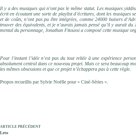
Il y a des musiques qui n’ont pas le même statut. Les musiques yiddish
écrit en écoutant une sorte de playlist d’écritures, dont les musiques s
et de coûts, n’ont pas pu être intégrées, comme 24000 baisers d’Adr
trouver des équivalents, et je n’aurais jamais pensé qu’il y aurait d
mental du personnage, Jonathan Fitoussi a composé cette musique or
Les premiers films sont souvent inspirés par la vie personnelle, allez
faire quelque chose de très différent ?
Pour l’instant l’idée n’est pas du tout reliée à une expérience perso
absolument central dans ce nouveau projet. Mais ce sera beaucoup moin
les mêmes obsessions et que ce projet n’échappera pas à cette règle.
Propos recueillis par Sylvie Noëlle pour « Ciné-Séries ».
ARTICLE
PRÉCÉDENT
Leto