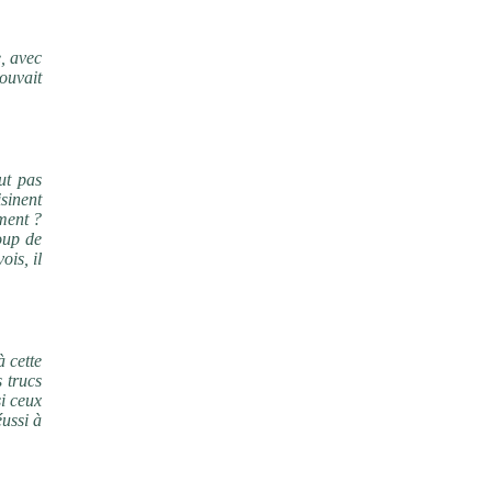
e, avec
ouvait
ut pas
isinent
ement ?
oup de
ois, il
 cette
s trucs
si ceux
éussi à