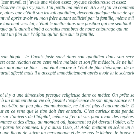
 leur travail et j’avais une vision assez joyeuse
chaleureuse et assez
découvre ce qui s’y joue. J’ai perdu ma mère en 2012 et j’ai vu comme
, alors que c’était son travail quotidien, devenait quelque chose de spé
nt né après avoir vu mon frère autant sollicité par la famille, même s’il
 tournent vers lui, c’était le mettre dans une position qui me semblait
sque qu’il aurait aimé à c
ertains membres de notre entourage qui ne
tant un film sur l’hôpital qu’un film sur la famille.
t son biopic. Je l’avais juste suivi dans son quotidien dans son serv
est cette relation entre cette mère malade et son fils médecin. Je ne lui
our moi que ce film – qui était encore à l’état de film théorique- de r
’aurait affecté mais il a accepté immédiatement après avoir lu le scénari
 moi il y a une dimension presque religieuse dans ce métier. On prête 
 à un moment de sa vie où, faisant l’expérience de son impuissance et 
 peut-être un peu plus épanouissante, ne lui est plus d’aucune aide. E
est en ce sens que le titre doit être entendu. C’est curieux mais pend
cte sur l’univers de l’hôpital, même si j’en ai vus pour avoir des repère
mes et des dieux, au moment où, justement sa foi devrait l’aider, elle
mme parmi les hommes. Il y a aussi Oslo, 31 Août, mettant en scène un
vu une façon de suivre un personnage et de ne pas le lâcher. Je trouve 