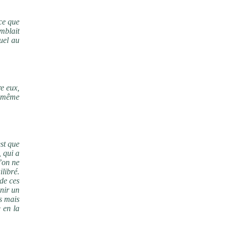
rce que
emblait
uel au
re eux,
a même
est que
, qui a
u’on ne
libré.
 de ces
enir un
rs mais
 en la