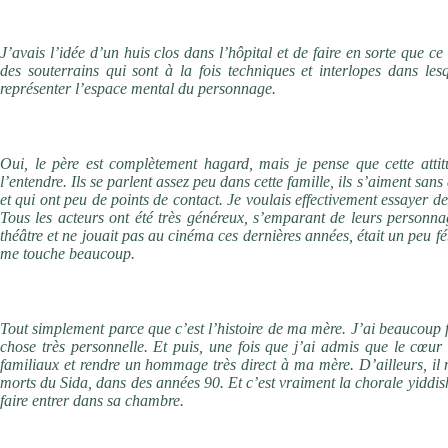
Pourquoi les médecins se retrouvent-ils souvent dans les longs couloirs 
J’avais l’idée d’un huis clos dans l’hôpital et de faire en sorte que c
des souterrains qui sont à la fois techniques et interlopes dans lesq
représenter l’espace mental du personnage.
Pourquoi avoir choisi de montrer le père (Alain Libolt) dans une forme
Oui, le père est complètement hagard, mais je pense que cette attit
l’entendre. Ils se parlent assez peu dans cette famille, ils s’aiment san
et qui ont peu de points de contact. Je voulais effectivement essayer d
Tous les acteurs ont été très généreux, s’emparant de leurs personnag
théâtre et ne jouait pas au cinéma ces dernières années, était un peu féb
me touche beaucoup.
Pourquoi avoir éprouvé le besoin d’évoquer par touches subtiles la judé
Tout simplement parce que c’est l’histoire de ma mère. J’ai beaucoup
chose très personnelle. Et puis, une fois que j’ai admis que le cœur d
familiaux et rendre un hommage très direct à ma mère. D’ailleurs, il 
morts du Sida, dans des années 90. Et c’est vraiment la chorale yiddish
faire entrer dans sa chambre.
Pouvez-vous justement évoquer vos choix musicaux ?