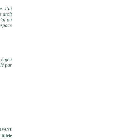
e. J’ai
e droit
’ai pu
’espace
ntraire
n enjeu
llé par
IVANT
fidèle