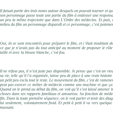
Pour quelles raisons votre choix s’est-il porté sur Jérémie Renier ?
Il faisait partie des trois noms autour desquels on pouvait tourner et qui
son personnage passe toute une partie du film à endosser une responsab
un peu la même trajectoire que dans L’Ordre des médecins. Et puis, u
milieu du film un personnage disparaît et ce personnage, c’est justem
Jérémie Renier a-t-il rencontré votre frère et comment s’en est-il inspir
Oui, ils se sont rencontrés pour préparer le film, et c’était troublant
ce que je n’avais pas du tout anticipé au moment de proposer le rôle 
taille et avec la blouse blanche, c’est fou.
Pouvez-vous nous parler du refus de Simon de partager ce poids avec 
Il ne refuse pas, il n’est juste pas disponible. Je pense que c’est un vie
sa vie, telle qu’il l’a organisée, laisse peu de place à une vraie hist
un petit peu exclu tout le reste. Le mouvement du film, c’est de ramen
peut pas exercer ce métier de médecin comme une machine et que ça 
Quand on le prend au début du film, on voit qu’il s’est laissé amener t
choses dans ses rapports familiaux et amoureux. Sa fonction de médeci
fils. Dans la toute première séquence, on le voit parler et tenir des diagn
lui seulement, volontairement froid. Et petit à petit il va vers quel
massant.