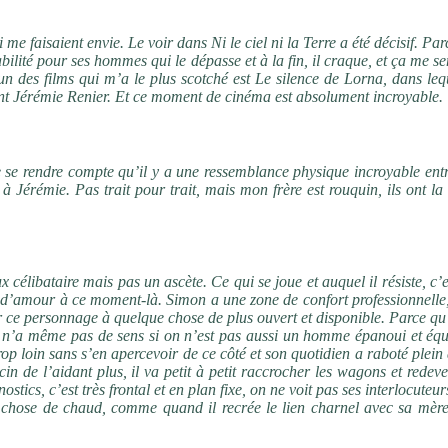
 me faisaient envie. Le voir dans Ni le ciel ni la Terre a été décisif. Pa
ilité pour ses hommes qui le dépasse et à la fin, il craque, et ça me s
n des films qui m’a le plus scotché est Le silence de Lorna, dans leq
ent Jérémie Renier. Et ce moment de cinéma est absolument incroyable.
é pour interpréter son personnage ?
 de se rendre compte qu’il y a une ressemblance physique incroyable ent
à Jérémie. Pas trait pour trait, mais mon frère est rouquin, ils ont l
Agathe (Zita Hanrot) ?
ux célibataire mais pas un ascète. Ce qui se joue et auquel il résiste, c’
oire d’amour à ce moment-là. Simon a une zone de confort professionnelle
er ce personnage à quelque chose de plus ouvert et disponible. Parce q
n’a même pas de sens si on n’est pas aussi un homme épanoui et équi
rop loin sans s’en apercevoir de ce côté et son quotidien a raboté plein
n de l’aidant plus, il va petit à petit raccrocher les wagons et redev
ostics, c’est très frontal et en plan fixe, on ne voit pas ses interlocuteu
que chose de chaud, comme quand il recrée le lien charnel avec sa mère