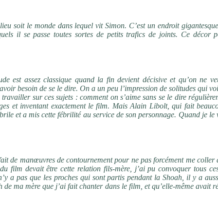
du sous-sol de l’hôpital, lieu autant anxiogène que de détente ?
e lieu soit le monde dans lequel vit Simon. C’est un endroit gigantesqu
uels il se passe toutes sortes de petits trafics de joints. Ce décor p
 de déni, voire complètement à l’ouest ?
ude est assez classique quand la fin devient décisive et qu’on ne ve
s avoir besoin de se le dire. On a un peu l’impression de solitudes qui vo
e travailler sur ces sujets : comment on s’aime sans se le dire régulièr
es et inventant exactement le film. Mais Alain Libolt, qui fait beauc
rile et a mis cette fébrilité au service de son personnage. Quand je le v
ité de Mathilde ?
 fait de manœuvres de contournement pour ne pas forcément me coller à
u film devait être cette relation fils-mère, j’ai pu convoquer tous ce
n’y a pas que les proches qui sont partis pendant la Shoah, il y a aus
 de ma mère que j’ai fait chanter dans le film, et qu’elle-même avait r