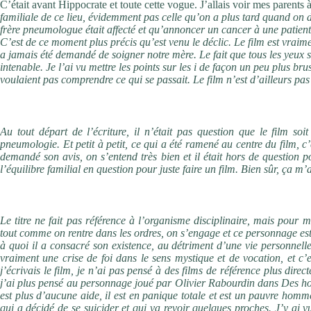
C’était avant Hippocrate et toute cette vogue. J’allais voir mes parents à
familiale
de ce lieu, évidemment pas celle qu’on a plus tard quand on 
frère pneumologue était affecté et qu’annoncer un cancer à une patiente
C’est de ce moment plus précis qu’est venu le déclic. Le film est vraime
a jamais été demandé de soigner notre mère. Le fait que tous les yeux se
intenable. Je l’ai vu
mettre les points sur les i de façon un peu plus bru
voulaient pas comprendre ce qui se passait. Le film n’est d’ailleurs pas 
C’était important pour vous que votre frère valide le projet ?
Au tout départ de l’écriture, il n’était pas question que le film soi
pneumologie. Et petit à petit, ce qui a été ramené au centre du film, c’
demandé son avis, on s’entend très bien et il était hors de question p
l’équilibre familial en question pour juste faire un film. Bien sûr, ça m
Pourquoi ce titre, qui pourrait induire en erreur le spectateur?
Le titre ne fait pas référence à l’organisme disciplinaire, mais pour
tout comme on rentre dans les ordres, on s’engage et ce personnage est
à quoi il a consacré son existence, au détriment d’une vie personnelle
vraiment une crise de foi dans le sens mystique et de vocation, et c’
j’écrivais le film, je n’ai pas pensé à des films de référence plus dire
j’ai plus pensé au personnage joué par Olivier Rabourdin dans Des hom
est plus d’aucune aide, il est en panique totale et est un pauvre ho
qui a décidé de se suicider et qui va revoir quelques proches. J’y ai 