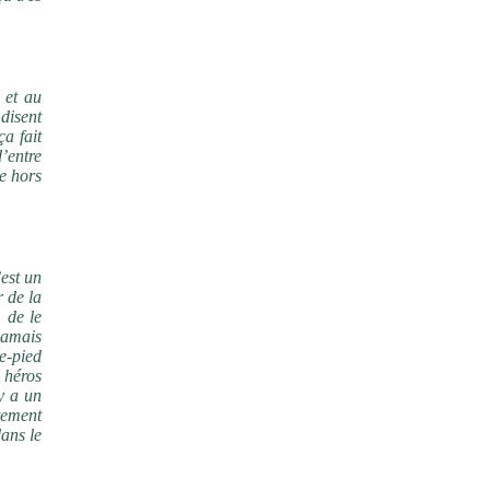
 et au
 disent
ça fait
’entre
e hors
’est un
r de la
 de le
jamais
e-pied
s héros
 y a un
stement
dans le