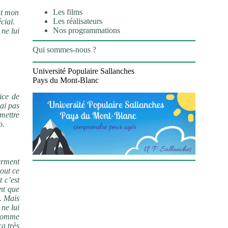
Les films
nt mon
Les réalisateurs
cial.
Nos programmations
 ne lui
Qui sommes-nous ?
Université Populaire Sallanches
Pays du Mont-Blanc
ice de
 ai pas
emettre
o.
serment
tout ce
t c’est
ant que
s. Mais
 ne lui
 homme
ça très