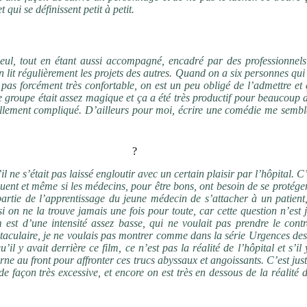
 qui se définissent petit à petit.
la Fémis ?
eul, tout en étant aussi accompagné, encadré par des professionnels
un lit régulièrement les projets des autres. Quand on a six personnes qui
pas forcément très confortable, on est un peu obligé de l’admettre et 
 groupe était assez magique et ça a été très productif pour beaucoup d
 tellement compliqué. D’ailleurs pour moi, écrire une comédie me sembl
cin pour s’occuper de sa mère
?
il ne s’était pas laissé engloutir avec un certain plaisir par l’hôpital. C
uent et même si les médecins, pour être bons, ont besoin de se protége
partie de l’apprentissage du jeune médecin de s’attacher à un patient,
 on ne la trouve jamais une fois pour toute, car cette question n’est 
m est d’une intensité assez basse, qui ne voulait pas prendre le contr
ectaculaire, je ne voulais pas montrer comme dans la série Urgences de
il y avait derrière ce film, ce n’est pas la réalité de l’hôpital et s’il
rne au front pour affronter ces trucs abyssaux et angoissants. C’est ju
de façon très excessive, et encore on est très en dessous de la réalité 