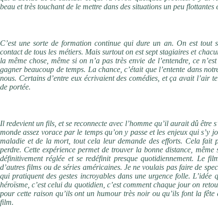
beau et très touchant de le mettre dans des situations un peu flottantes et
Parlez-nous de l’écriture de votre scénario dans le cadre de l’atelier de 
C’est une sorte de formation continue qui dure un an. On est tout s
contact de tous les métiers. Mais surtout on est sept stagiaires et chac
la même chose, même si on n’a pas très envie de l’entendre, ce n’est 
gagner beaucoup de temps. La chance, c’était que l’entente dans notre
nous. Certains d’entre eux écrivaient des comédies, et ça avait l’air
de portée.
Que devient Simon (Jérémie Renier) quand il enlève sa blouse de méde
Il redevient un fils, et se reconnecte avec l’homme qu’il aurait dû être s’
monde assez vorace par le temps qu’on y passe et les enjeux qui s’y jo
maladie et de la mort, tout cela leur demande des efforts. Cela fait 
perdre. Cette expérience permet de trouver la bonne distance, même si
définitivement réglée et se redéfinit presque quotidiennement. Le fil
d’autres films ou de séries américaines. Je ne voulais pas faire de sp
qui pratiquent des gestes incroyables dans une urgence folle. L’idée qu’
héroïsme, c’est celui du quotidien, c’est comment chaque jour on retou
pour cette raison qu’ils ont un humour très noir ou qu’ils font la fête 
film.