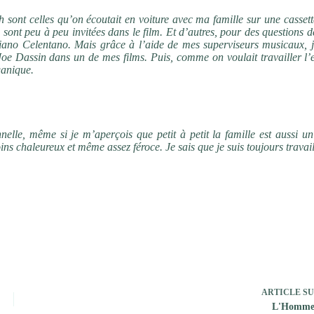
 sont celles qu’on écoutait en voiture avec ma famille sur une cassett
e sont peu à peu invitées dans le film. Et d’autres, pour des questions d
iano Celentano. Mais grâce à l’aide de mes superviseurs musicaux, j
u Joe Dassin dans un de mes films. Puis, comme on voulait travailler l
ganique.
-vous continuer sur cette thématique pour votre prochain film ou au co
nnelle, même si je m’aperçois que petit à petit la famille est aussi u
s chaleureux et même assez féroce. Je sais que je suis toujours travai
ARTICLE
SU
L'Homme 