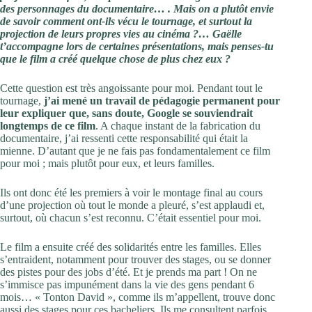
des personnages du documentaire… . Mais on a plutôt envie
de savoir comment ont-ils vécu le tournage, et surtout la
projection de leurs propres vies au cinéma ?… Gaëlle
t’accompagne lors de certaines présentations, mais penses-tu
que le film a créé quelque chose de plus chez eux ?
Cette question est très angoissante pour moi. Pendant tout le
tournage,
j’ai mené un travail de pédagogie permanent pour
leur expliquer que, sans doute, Google se souviendrait
longtemps de ce film
. A chaque instant de la fabrication du
documentaire, j’ai ressenti cette responsabilité qui était la
mienne. D’autant que je ne fais pas fondamentalement ce film
pour moi ; mais plutôt pour eux, et leurs familles.
Ils ont donc été les premiers à voir le montage final au cours
d’une projection où tout le monde a pleuré, s’est applaudi et,
surtout, où chacun s’est reconnu. C’était essentiel pour moi.
Le film a ensuite créé des solidarités entre les familles. Elles
s’entraident, notamment pour trouver des stages, ou se donner
des pistes pour des jobs d’été. Et je prends ma part ! On ne
s’immisce pas impunément dans la vie des gens pendant 6
mois… « Tonton David », comme ils m’appellent, trouve donc
aussi des stages pour ces bacheliers. Ils me consultent parfois,