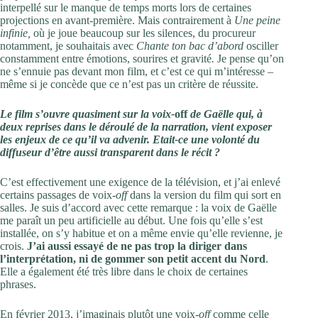
interpellé sur le manque de temps morts lors de certaines
projections en avant-première. Mais contrairement à
Une peine
infinie,
où je joue beaucoup sur les silences, du procureur
notamment, je souhaitais avec
Chante ton bac d’abord
osciller
constamment entre émotions, sourires et gravité
.
Je pense qu’on
ne s’ennuie pas devant mon film, et c’est ce qui m’intéresse –
même si je concède que ce n’est pas un critère de réussite.
Le film s’ouvre quasiment sur la voix-
off
de Gaëlle qui, à
deux reprises dans le déroulé de la narration, vient exposer
les enjeux de ce qu’il va advenir. Etait-ce une volonté du
diffuseur d’être aussi transparent dans le récit ?
C’est effectivement une exigence de la télévision, et j’ai enlevé
certains passages de voix-
off
dans la version du film qui sort en
salles. Je suis d’accord avec cette remarque : la voix de Gaëlle
me paraît un peu artificielle au début. Une fois qu’elle s’est
installée, on s’y habitue et on a même envie qu’elle revienne, je
crois.
J’ai aussi essayé de ne pas trop la diriger dans
l’interprétation, ni de gommer son petit accent du Nord
.
Elle a également été très libre dans le choix de certaines
phrases.
En février 2013, j’imaginais plutôt une voix-
off
comme celle