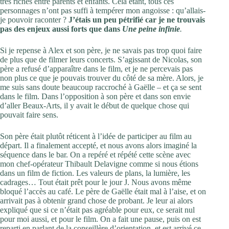
très riches entre parents et enfants. Cela étant, tous ces
personnages n’ont pas suffi à tempérer mon angoisse : qu’allais-
je pouvoir raconter ?
J’étais un peu pétrifié car je ne trouvais
pas des enjeux aussi forts que dans
Une peine infinie
.
Si je repense à Alex et son père, je ne savais pas trop quoi faire
de plus que de filmer leurs concerts. S’agissant de Nicolas, son
père a refusé d’apparaître dans le film, et je ne percevais pas
non plus ce que je pouvais trouver du côté de sa mère. Alors, je
me suis sans doute beaucoup raccroché à Gaëlle – et ça se sent
dans le film. Dans l’opposition à son père et dans son envie
d’aller Beaux-Arts, il y avait le début de quelque chose qui
pouvait faire sens.
Son père était plutôt réticent à l’idée de participer au film au
départ. Il a finalement accepté, et nous avons alors imaginé la
séquence dans le bar. On a repéré et répété cette scène avec
mon chef-opérateur Thibault Delavigne comme si nous étions
dans un film de fiction. Les valeurs de plans, la lumière, les
cadrages… Tout était prêt pour le jour J. Nous avons même
bloqué l’accès au café. Le père de Gaëlle était mal à l’aise, et on
arrivait pas à obtenir grand chose de probant. Je leur ai alors
expliqué que si ce n’était pas agréable pour eux, ce serait nul
pour moi aussi, et pour le film. On a fait une pause, puis on est
reparti en parlant de la conseillère d’orientation, et est arrivé ce