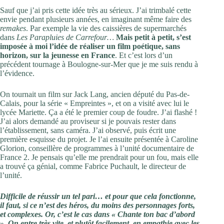
Sauf que j’ai pris cette idée très au sérieux. J’ai trimbalé cette
envie pendant plusieurs années, en imaginant même faire des
remakes
. Par exemple la vie des caissières de supermarchés
dans
Les Parapluies de Carrefour…
Mais petit à petit,
s’est
imposée à moi l’idée de réaliser un film poétique, sans
horizon, sur la jeunesse en France
. Et c’est lors d’un
précédent tournage à Boulogne-sur-Mer que je me suis rendu à
l’évidence.
On tournait un film sur Jack Lang, ancien député du Pas-de-
Calais, pour la série « Empreintes », et on a visité avec lui le
lycée Mariette. Ça a été le premier coup de foudre. J’ai flashé !
J’ai alors demandé au proviseur si je pouvais rester dans
l’établissement, sans caméra. J’ai observé, puis écrit une
première esquisse du projet. Je l’ai ensuite présentée à Caroline
Glorion, conseillère de programmes à l’unité documentaire de
France 2. Je pensais qu’elle me prendrait pour un fou, mais elle
a trouvé ça génial, comme Fabrice Puchault, le directeur de
l’unité.
Difficile de réussir un tel pari… et pour que cela fonctionne,
il faut, si ce n’est des héros, du moins des personnages forts,
et complexes. Or, c’est le cas dans « Chante ton bac d’abord
». On entre très vite, et plutôt facilement, en empathie avec les