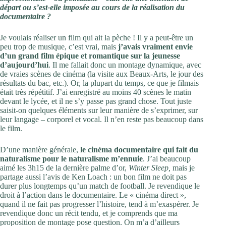
départ ou s’est-elle imposée au cours de la réalisation du
documentaire ?
Je voulais réaliser un film qui ait la pèche ! Il y a peut-être un
peu trop de musique, c’est vrai, mais
j’avais vraiment envie
d’un grand film épique et romantique sur la jeunesse
d’aujourd’hui
. Il me fallait donc un montage dynamique, avec
de vraies scènes de cinéma (la visite aux Beaux-Arts, le jour des
résultats du bac, etc.). Or, la plupart du temps, ce que je filmais
était très répétitif. J’ai enregistré au moins 40 scènes le matin
devant le lycée, et il ne s’y passe pas grand chose. Tout juste
saisit-on quelques éléments sur leur manière de s’exprimer, sur
leur langage – corporel et vocal. Il n’en reste pas beaucoup dans
le film.
D’une manière générale,
le cinéma documentaire qui fait du
naturalisme pour le naturalisme m’ennuie
. J’ai beaucoup
aimé les 3h15 de la dernière palme d’or,
Winter Sleep,
mais je
partage aussi l’avis de Ken Loach : un bon film ne doit pas
durer plus longtemps qu’un match de football. Je revendique le
droit à l’action dans le documentaire. Le « cinéma direct »,
quand il ne fait pas progresser l’histoire, tend à m’exaspérer. Je
revendique donc un récit tendu, et je comprends que ma
proposition de montage pose question. On m’a d’ailleurs