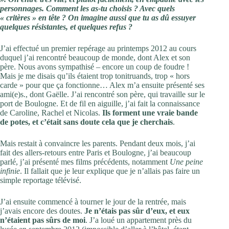
personnages. Comment les as-tu choisis ? Avec quels
« critères » en tête ? On imagine aussi que tu as dû essuyer
quelques résistantes, et quelques refus ?
J’ai effectué un premier repérage au printemps 2012 au cours
duquel j’ai rencontré beaucoup de monde, dont Alex et son
père. Nous avons sympathisé – encore un coup de foudre !
Mais je me disais qu’ils étaient trop tonitruands, trop « hors
carde » pour que ça fonctionne… Alex m’a ensuite présenté ses
ami(e)s., dont Gaëlle. J’ai rencontré son père, qui travaille sur le
port de Boulogne. Et de fil en aiguille, j’ai fait la connaissance
de Caroline, Rachel et Nicolas.
Ils forment une vraie bande
de potes, et c’était sans doute cela que je cherchais
.
Mais restait à convaincre les parents. Pendant deux mois, j’ai
fait des allers-retours entre Paris et Boulogne, j’ai beaucoup
parlé, j’ai présenté mes films précédents, notamment
Une peine
infinie
. Il fallait que je leur explique que je n’allais pas faire un
simple reportage télévisé.
J’ai ensuite commencé à tourner le jour de la rentrée, mais
j’avais encore des doutes.
Je n’étais pas sûr d’eux, et eux
n’étaient pas sûrs de moi
. J’a loué un appartement près du