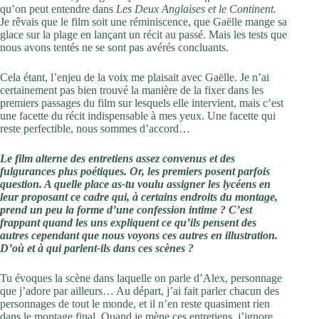
qu’on peut entendre dans
Les Deux Anglaises et le Continent.
Je rêvais que le film soit une réminiscence, que Gaëlle mange sa
glace sur la plage en lançant un récit au passé. Mais les tests que
nous avons tentés ne se sont pas avérés concluants.
Cela étant, l’enjeu de la voix me plaisait avec Gaëlle. Je n’ai
certainement pas bien trouvé la manière de la fixer dans les
premiers passages du film sur lesquels elle intervient, mais c’est
une facette du récit indispensable à mes yeux. Une facette qui
reste perfectible, nous sommes d’accord…
Le film alterne des entretiens assez convenus et des
fulgurances plus poétiques. Or, les premiers posent parfois
question. A quelle place as-tu voulu assigner les lycéens en
leur proposant ce cadre qui, à certains endroits du montage,
prend un peu la forme d’une confession intime ? C’est
frappant quand les uns expliquent ce qu’ils pensent des
autres cependant que nous voyons ces autres en illustration.
D’où et à qui parlent-ils dans ces scènes ?
Tu évoques la scène dans laquelle on parle d’Alex, personnage
que j’adore par ailleurs… Au départ, j’ai fait parler chacun des
personnages de tout le monde, et il n’en reste quasiment rien
dans le montage final. Quand je mène ces entretiens, j’ignore