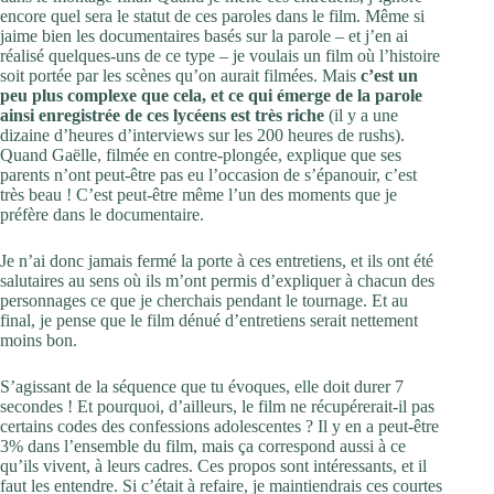
encore quel sera le statut de ces paroles dans le film. Même si
jaime bien les documentaires basés sur la parole – et j’en ai
réalisé quelques-uns de ce type – je voulais un film où l’histoire
soit portée par les scènes qu’on aurait filmées. Mais
c’est un
peu plus complexe que cela, et ce qui émerge de la parole
ainsi enregistrée de ces lycéens est très riche
(il y a une
dizaine d’heures d’interviews sur les 200 heures de rushs).
Quand Gaëlle, filmée en contre-plongée, explique que ses
parents n’ont peut-être pas eu l’occasion de s’épanouir, c’est
très beau ! C’est peut-être même l’un des moments que je
préfère dans le documentaire.
Je n’ai donc jamais fermé la porte à ces entretiens, et ils ont été
salutaires au sens où ils m’ont permis d’expliquer à chacun des
personnages ce que je cherchais pendant le tournage. Et au
final, je pense que le film dénué d’entretiens serait nettement
moins bon.
S’agissant de la séquence que tu évoques, elle doit durer 7
secondes ! Et pourquoi, d’ailleurs, le film ne récupérerait-il pas
certains codes des confessions adolescentes ? Il y en a peut-être
3% dans l’ensemble du film, mais ça correspond aussi à ce
qu’ils vivent, à leurs cadres. Ces propos sont intéressants, et il
faut les entendre. Si c’était à refaire, je maintiendrais ces courtes