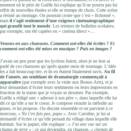
moment où le père de Gaëlle lui explique qu’il ne pourra pas lui
offrir de nouvelles études si elle se trompe de choix. Cette scène
a résisté au montage. On pourrait croire que c’est « fictionné »,
mais
il s’agit seulement d’une exigence cinématographique
qui grandit tout le monde
. Les remises de bulletins scolaires,
par exemple, ont été captées en « cinéma direct »…
Venons-en aux chansons. Comment ont-elles été écrites ? Et
comment ont-elles été mises en musique ? Puis en images ?
J’avais un peu peur que les lycéens fuient, alors je ne leur ai
parlé de ces chansons qu’après quatre mois de tournage. L’idée
les a fait beaucoup rire, et ils en étaient finalement ravis.
Au fil
de l’année, un semblant de dramaturgie commençait à
apparaitre
(par exemple avec la visite aux Beaux-Arts), et je
leur demandais d’écrire leurs sentiments ou leurs impressions en
fonction de la trame que je voyais se dessiner. Par exemple,
Gaëlle a rédigé une « adresse à son père », dans laquelle elle lui
dit ce qu’elle a sur le coeur. Je compose ensuite la mélodie au
piano, et lui propose. On discute ensemble et on parvient à ce
morceau,
« Ne t’en fais pas, papa »
. Avec Caroline, je lui ai
demandé d’écrire ce qu’elle pensait du village dans lequelle elle
habitait. Sur le papier, elle explique :
« J’ai une vue sur un
champ de terre »
; ce qui deviendra, en chanson,
« chemin de