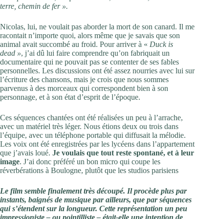
terre, chemin de fer ».
Nicolas, lui, ne voulait pas aborder la mort de son canard. Il me
racontait n’importe quoi, alors même que je savais que son
animal avait succombé au froid. Pour arriver à «
Duck is
dead »
, j’ai dû lui faire comprendre qu’on fabriquait un
documentaire qui ne pouvait pas se contenter de ses fables
personnelles. Les discussions ont été assez nourries avec lui sur
l’écriture des chansons, mais je crois que nous sommes
parvenus à des morceaux qui correspondent bien à son
personnage, et à son état d’esprit de l’époque.
Ces séquences chantées ont été réalisées un peu à l’arrache,
avec un matériel très léger. Nous étions deux ou trois dans
l’équipe, avec un téléphone portable qui diffusait la mélodie.
Les voix ont été enregistrées par les lycéens dans l’appartement
que j’avais loué.
Je voulais que tout reste spontané, et à leur
image
. J’ai donc préféré un bon micro qui coupe les
réverbérations à Boulogne, plutôt que les studios parisiens
Le film semble finalement très découpé. Il procède plus par
instants, baignés de musique par ailleurs, que par séquences
qui s’étendent sur la longueur. Cette représentation un peu
impressioniste – ou pointilliste – était-elle une intention de