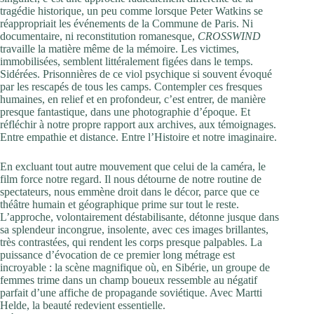
tragédie historique, un peu comme lorsque Peter Watkins se
réappropriait les événements de la Commune de Paris. Ni
documentaire, ni reconstitution romanesque,
CROSSWIND
travaille la matière même de la mémoire. Les victimes,
immobilisées, semblent littéralement figées dans le temps.
Sidérées. Prisonnières de ce viol psychique si souvent évoqué
par les rescapés de tous les camps. Contempler ces fresques
humaines, en relief et en profondeur, c’est entrer, de manière
presque fantastique, dans une photographie d’époque. Et
réfléchir à notre propre rapport aux archives, aux témoignages.
Entre empathie et distance. Entre l’Histoire et notre imaginaire.
En excluant tout autre mouvement que celui de la caméra, le
film force notre regard. Il nous détourne de notre routine de
spectateurs, nous emmène droit dans le décor, parce que ce
théâtre humain et géographique prime sur tout le reste.
L’approche, volontairement déstabilisante, détonne jusque dans
sa splendeur incongrue, insolente, avec ces images brillantes,
très contrastées, qui rendent les corps presque palpables. La
puissance d’évocation de ce premier long métrage est
incroyable : la scène magnifique où, en Sibérie, un groupe de
femmes trime dans un champ boueux ressemble au négatif
parfait d’une affiche de propagande soviétique. Avec Martti
Helde, la beauté redevient essentielle.