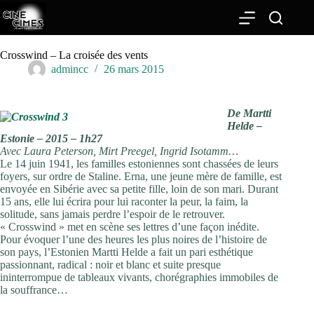
Passer
au
contenu
Crosswind – La croisée des vents
admincc
26 mars 2015
De Martti
Helde –
Estonie – 2015 – 1h27
Avec Laura Peterson, Mirt Preegel, Ingrid Isotamm…
Le 14 juin 1941, les familles estoniennes sont chassées de leurs
foyers, sur ordre de Staline. Erna, une jeune mère de famille, est
envoyée en Sibérie avec sa petite fille, loin de son mari. Durant
15 ans, elle lui écrira pour lui raconter la peur, la faim, la
solitude, sans jamais perdre l’espoir de le retrouver.
« Crosswind » met en scène ses lettres d’une façon inédite.
Pour évoquer l’une des heures les plus noires de l’histoire de
son pays, l’Estonien Martti Helde a fait un pari esthétique
passionnant, radical : noir et blanc et suite presque
ininterrompue de tableaux vivants, chorégraphies immobiles de
la souffrance…