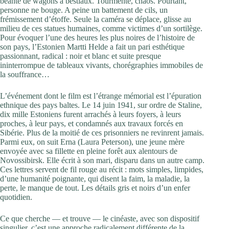
béante de wagons à bestiaux. Tourmente, chaos. Pourtant,
personne ne bouge. A peine un battement de cils, un
frémissement d’étoffe. Seule la caméra se déplace, glisse au
milieu de ces statues humaines, comme victimes d’un sortilège.
Pour évoquer l’une des heures les plus noires de l’histoire de
son pays, l’Estonien Martti Helde a fait un pari esthétique
passionnant, radical : noir et blanc et suite presque
ininterrompue de tableaux vivants, chorégraphies immobiles de
la souffrance…
L’événement dont le film est l’étrange mémorial est l’épuration
ethnique des pays baltes. Le 14 juin 1941, sur ordre de Staline,
dix mille Estoniens furent arrachés à leurs foyers, à leurs
proches, à leur pays, et condamnés aux travaux forcés en
Sibérie. Plus de la moitié de ces prisonniers ne revinrent jamais.
Parmi eux, on suit Erna (Laura Peterson), une jeune mère
envoyée avec sa fillet­te en pleine forêt aux alentours de
Novossibirsk. Elle écrit à son mari, disparu dans un autre camp.
Ces lettres servent de fil rouge au récit : mots sim­ples, limpides,
d’une humanité poignante, qui disent la faim, la maladie, la
perte, le manque de tout. Les détails gris et noirs d’un enfer
quotidien.
Ce que cherche — et trouve — le cinéaste, avec son dispositif
singulier, c’est une approche radicalement différente de la