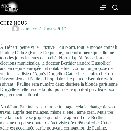
Passer
au
contenu
CHEZ NOUS
admincc
7 mars 2017
À Hénart, petite ville – fictive – du Nord, tout le monde connaît
Pauline Duhez (Émilie Dequenne), une infirmière qui sillonne
tous les jours les rues de la cité. Normal qu’à l’occasion des
élections municipales, le docteur Berthier (André Dussollier),
ancien député européen et notable bien connu, lui propose de
venir sur la liste d’Agnès Dorgelle (Catherine Jacob), chef du
Rassemblement National Populaire. Le plan de Berthier est le
suivant : Pauline sera numéro deux derrière la blonde parisienne
Dorgelle et elle fera le boulot pour celle qui doit privilégier son
engagement national.
Au début, Pauline est sur un petit nuage, cela la change de son
travail auprès des malades, même si elle l’aime bien. Mais très
vite la machine se grippe quand elle apprend que Berthier
masque un passé douteux d’activiste d’extrême-droite. Cette
gêne est accentuée par le nouveau compagnon de Pauline,