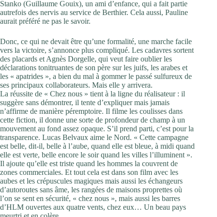
Stanko (Guillaume Gouix), un ami d’enfance, qui a fait partie
autrefois des nervis au service de Berthier. Cela aussi, Pauline
aurait préféré ne pas le savoir.
Donc, ce qui ne devait être qu’une formalité, une marche facile
vers la victoire, s’annonce plus compliqué. Les cadavres sortent
des placards et Agnès Dorgelle, qui veut faire oublier les
déclarations tonitruantes de son père sur les juifs, les arabes et
les « apatrides », a bien du mal à gommer le passé sulfureux de
ses principaux collaborateurs. Mais elle y arrivera.
La réussite de « Chez nous » tient à la ligne du réalisateur : il
suggère sans démontrer, il tente d’expliquer mais jamais
n’affirme de manière péremptoire. Il filme les coulisses dans
cette fiction, il donne une sorte de profondeur de champ à un
mouvement au fond assez opaque. S’il prend parti, c’est pour la
transparence. Lucas Belvaux aime le Nord. « Cette campagne
est belle, dit-il, belle à l’aube, quand elle est bleue, à midi quand
elle est verte, belle encore le soir quand les villes l’illuminent ».
Il ajoute qu’elle est triste quand les hommes la couvrent de
zones commerciales. Et tout cela est dans son film avec les
aubes et les crépuscules magiques mais aussi les échangeurs
d’autoroutes sans âme, les rangées de maisons proprettes où
l’on se sent en sécurité, « chez nous », mais aussi les barres
d’HLM ouvertes aux quatre vents, chez eux… Un beau pays
meurtri et en colère.