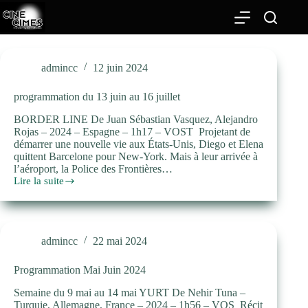
Passer
au
contenu
admincc
12 juin 2024
programmation du 13 juin au 16 juillet
BORDER LINE De Juan Sébastian Vasquez, Alejandro
Rojas – 2024 – Espagne – 1h17 – VOST Projetant de
démarrer une nouvelle vie aux États-Unis, Diego et Elena
quittent Barcelone pour New-York. Mais à leur arrivée à
l’aéroport, la Police des Frontières…
Lire la suite
programmation
du
13
juin
au
admincc
22 mai 2024
16
juillet
Programmation Mai Juin 2024
Semaine du 9 mai au 14 mai YURT De Nehir Tuna –
Turquie, Allemagne, France – 2024 – 1h56 – VOS Récit