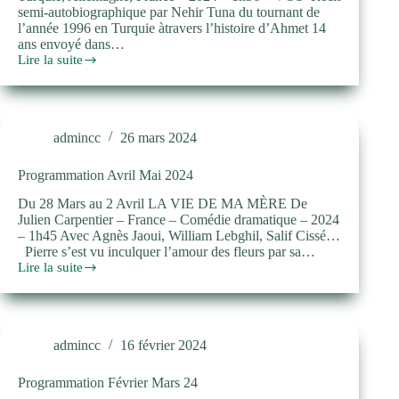
semi-autobiographique par Nehir Tuna du tournant de
l’année 1996 en Turquie àtravers l’histoire d’Ahmet 14
ans envoyé dans…
Lire la suite
Programmation
Mai
Juin
2024
admincc
26 mars 2024
Programmation Avril Mai 2024
Du 28 Mars au 2 Avril LA VIE DE MA MÈRE De
Julien Carpentier – France – Comédie dramatique – 2024
– 1h45 Avec Agnès Jaoui, William Lebghil, Salif Cissé…
Pierre s’est vu inculquer l’amour des fleurs par sa…
Lire la suite
Programmation
Avril
Mai
2024
admincc
16 février 2024
Programmation Février Mars 24