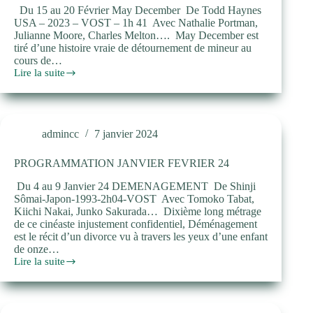
Du 15 au 20 Février May December De Todd Haynes
USA – 2023 – VOST – 1h 41 Avec Nathalie Portman,
Julianne Moore, Charles Melton…. May December est
tiré d’une histoire vraie de détournement de mineur au
cours de…
Lire la suite
Programmation
Février
Mars
24
admincc
7 janvier 2024
PROGRAMMATION JANVIER FEVRIER 24
Du 4 au 9 Janvier 24 DEMENAGEMENT De Shinji
Sômai-Japon-1993-2h04-VOST Avec Tomoko Tabat,
Kiichi Nakai, Junko Sakurada… Dixième long métrage
de ce cinéaste injustement confidentiel, Déménagement
est le récit d’un divorce vu à travers les yeux d’une enfant
de onze…
Lire la suite
PROGRAMMATION
JANVIER
FEVRIER
24