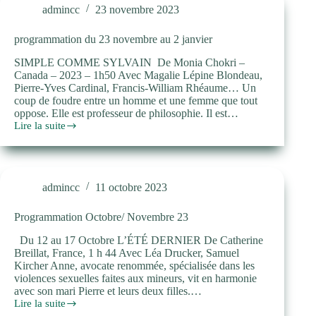
admincc
23 novembre 2023
programmation du 23 novembre au 2 janvier
SIMPLE COMME SYLVAIN De Monia Chokri –
Canada – 2023 – 1h50 Avec Magalie Lépine Blondeau,
Pierre-Yves Cardinal, Francis-William Rhéaume… Un
coup de foudre entre un homme et une femme que tout
oppose. Elle est professeur de philosophie. Il est…
Lire la suite
programmation
du
23
novembre
au
admincc
11 octobre 2023
2
janvier
Programmation Octobre/ Novembre 23
Du 12 au 17 Octobre L’ÉTÉ DERNIER De Catherine
Breillat, France, 1 h 44 Avec Léa Drucker, Samuel
Kircher Anne, avocate renommée, spécialisée dans les
violences sexuelles faites aux mineurs, vit en harmonie
avec son mari Pierre et leurs deux filles.…
Lire la suite
Programmation