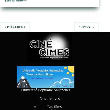
Lire la suite
Prochaine
programmation
début
septembre
!
PRÉCÉDENT
SUIVANT
Université Populaire Sallanches
Nos archives
Les films