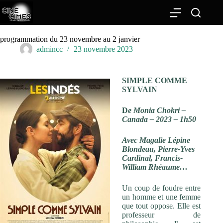
Passer
au
contenu
programmation du 23 novembre au 2 janvier
admincc
23 novembre 2023
SIMPLE COMME
SYLVAIN
D
e Monia Chokri –
Canada – 2023 – 1h50
Avec Magalie Lépine
Blondeau, Pierre-Yves
Cardinal, Francis-
William Rhéaume…
Un coup de foudre entre
un homme et une femme
que tout oppose. Elle est
professeur de