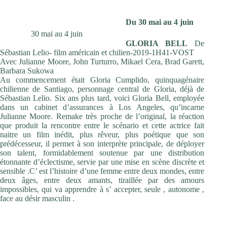
Du 30 mai au 4 juin
30 mai au 4 juin
GLORIA BELL
De
Sébastian Lelio- film américain et chilien-2019-1H41-VOST
Avec Julianne Moore, John Turturro, Mikael Cera, Brad Garett,
Barbara Sukowa
Au commencement était Gloria Cumplido, quinquagénaire
chilienne de Santiago, personnage central de Gloria, déjà de
Sébastian Lelio. Six ans plus tard, voici Gloria Bell, employée
dans un cabinet d’assurances à Los Angeles, qu’incarne
Julianne Moore. Remake très proche de l’original, la réaction
que produit la rencontre entre le scénario et cette actrice fait
naitre un film inédit, plus rêveur, plus poétique que son
prédécesseur, il permet à son interprète principale, de déployer
son talent, formidablement soutenue par une distribution
étonnante d’éclectisme, servie par une mise en scène discrète et
sensible .C’ est l’histoire d’une femme entre deux mondes, entre
deux âges, entre deux amants, tiraillée par des amours
impossibles, qui va apprendre à s’ accepter, seule , autonome ,
face au désir masculin .