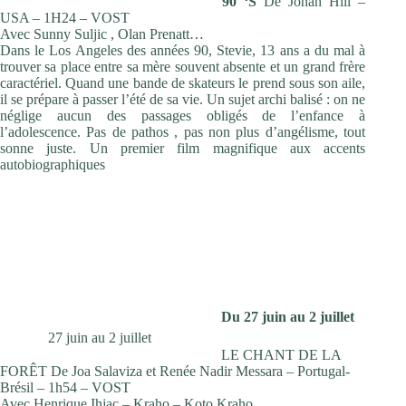
90 ‘S
De Jonah Hill –
USA – 1H24 – VOST
Avec Sunny Suljic , Olan Prenatt…
Dans le Los Angeles des années 90, Stevie, 13 ans a du mal à
trouver sa place entre sa mère souvent absente et un grand frère
caractériel. Quand une bande de skateurs le prend sous son aile,
il se prépare à passer l’été de sa vie. Un sujet archi balisé : on ne
néglige aucun des passages obligés de l’enfance à
l’adolescence. Pas de pathos , pas non plus d’angélisme, tout
sonne juste. Un premier film magnifique aux accents
autobiographiques
Du 27 juin au 2 juillet
27 juin au 2 juillet
LE CHANT DE LA
FORÊT De Joa Salaviza et Renée Nadir Messara – Portugal-
Brésil – 1h54 – VOST
Avec Henrique Ihjac – Kraho – Koto Kraho…