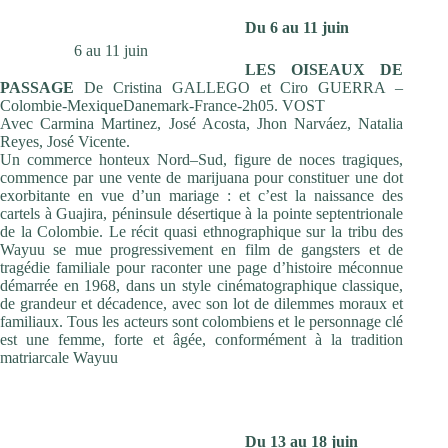
Du 6 au 11 juin
6 au 11 juin
LES OISEAUX DE
PASSAGE
De Cristina GALLEGO et Ciro GUERRA –
Colombie-MexiqueDanemark-France-2h05. VOST
Avec Carmina Martinez, José Acosta, Jhon Narváez, Natalia
Reyes, José Vicente.
Un commerce honteux Nord–Sud, figure de noces tragiques,
commence par une vente de marijuana pour constituer une dot
exorbitante en vue d’un mariage : et c’est la naissance des
cartels à Guajira, péninsule désertique à la pointe septentrionale
de la Colombie. Le récit quasi ethnographique sur la tribu des
Wayuu se mue progressivement en film de gangsters et de
tragédie familiale pour raconter une page d’histoire méconnue
démarrée en 1968, dans un style cinématographique classique,
de grandeur et décadence, avec son lot de dilemmes moraux et
familiaux. Tous les acteurs sont colombiens et le personnage clé
est une femme, forte et âgée, conformément à la tradition
matriarcale Wayuu
Du 13 au 18 juin