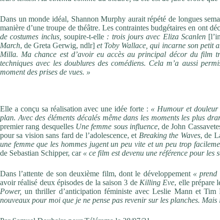
Dans un monde idéal, Shannon Murphy aurait répété de longues semain
manière d’une troupe de théâtre. Les contraintes budgétaires en ont dé
de costumes inclus,
soupire-t-elle
: trois jours avec Eliza Scanlen
[l’i
March
, de Greta Gerwig, ndlr]
et Toby Wallace, qui incarne son petit 
Milla. Ma chance est d’avoir eu accès au principal décor du film 
techniques avec les doublures des comédiens. Cela m’a aussi permi
moment des prises de vues. »
Influences cinématographiques fortes
Elle a conçu sa réalisation avec une idée forte :
« Humour et douleur 
plan. Avec des éléments décalés même dans les moments les plus dra
premier rang desquelles
Une femme sous influence
, de John Cassavet
pour sa vision sans fard de l’adolescence, et
Breaking the Waves
, de L
une femme que les hommes jugent un peu vite et un peu trop facileme
de Sebastian Schipper, car
« ce film est devenu une référence pour les 
Dans l’attente de son deuxième film, dont le développement
« prend
avoir réalisé deux épisodes de la saison 3 de
Killing Eve
, elle prépare 
Power,
un thriller d’anticipation féministe avec Leslie Mann et Tim
nouveaux pour moi que je ne pense pas revenir sur les planches. Mais il