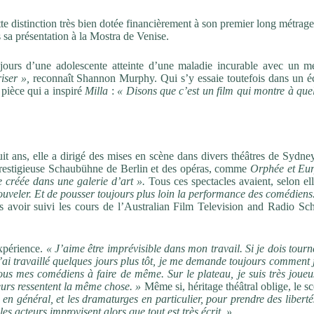
ette distinction très bien dotée financièrement à son premier long métrage
ès sa présentation à la Mostra de Venise.
rs jours d’une adolescente atteinte d’une maladie incurable avec un m
iser »,
reconnaît Shannon Murphy. Qui s’y essaie toutefois dans un éc
a pièce qui a inspiré
Milla
:
« Disons que c’est un film qui montre à que
uit ans, elle a dirigé des mises en scène dans divers théâtres de Sydne
restigieuse Schaubühne de Berlin et des opéras, comme
Orphée et Eur
e créée dans une galerie d’art ».
Tous ces spectacles avaient, selon el
nouveler. Et de pousser toujours plus loin la performance des comédiens
ès avoir suivi les cours de l’Australian Film Television and Radio Sch
expérience.
« J’aime être imprévisible dans mon travail. Si je dois tour
j’ai travaillé quelques jours plus tôt, je me demande toujours comment 
tous mes comédiens à faire de même. Sur le plateau, je suis très joueu
teurs ressentent la même chose. »
Même si, héritage théâtral oblige, le s
s en général, et les dramaturges en particulier, pour prendre des libert
es acteurs improvisent alors que tout est très écrit. »