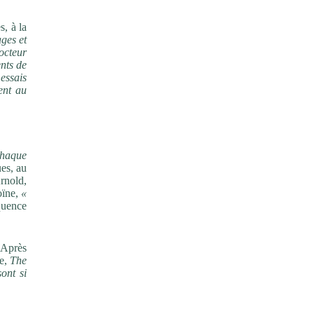
s, à la
ages et
octeur
ents de
essais
ent au
chaque
es, au
rnold,
oïne,
«
quence
 Après
ue,
The
sont si