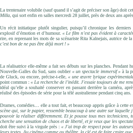
La trentenaire volubile (sauf quand il s’agit de préciser son âge) doit c
Milla
, qui sort enfin en salles mercredi 28 juillet, près de deux ans apr
Un récit initiatique plutôt singulier, puisqu’il chronique les dernie
explosif d’émotion et d’humour.
« Le film n’est pas évident à caractér
rire, en reprenant les mots de sa scénariste Rita Kalnejais, autrice de l
c’est bon de ne pas être déjà mort ! »
Recherche de l’inédit
La réalisatrice elle-même a fait ses débuts sur les planches. Pendant h
Nouvelle-Galles du Sud, sans oublier
« un spectacle immersif »
à la p
de Gluck, ou encore, précise-t-elle,
« une œuvre lyrique expérimental
point commun :
« La recherche de l’inédit. J’essaie toujours de me re
idéal qu’elle a souhaité conserver en passant derrière la caméra, apr
réalisé des épisodes de série pour la télé australienne pendant cinq ans.
Drames, comédies… elle a tout fait, et beaucoup appris grâce à cette 
scène qui, sur le papier, ressemble beaucoup à une autre sur laquelle 
pouvoir la réaliser différemment. Et je pousse tous mes techniciens, 
cherche une sensation de chaos et de liberté, et je veux que les specta
doit être suivi à la virgule près :
« J’ai trop de respect pour les auteur
leurs textes. Au cinéma comme au théâtre, la clé est de faire croire que l