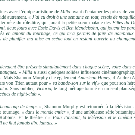
es avec l’équipe artistique de
Milla
avant d’entamer les prises de vue
cidé autrement.
« J’ai eu droit à une semaine en tout, essais de maquill
nterprète du rôle-titre, qui jouait la petite sœur malade des
Filles du D
ami, deux jours avec Essie Davis et Ben Mendelsohn, qui jouent les par
très en amont du tournage, ce qui m’a permis de faire de nombreux 
s de planifier ma mise en scène tout en restant ouverte au changem
devaient être présents simultanément dans chaque scène, voire dans 
matiques. »
Milla
a aussi quelques solides influences cinématographiqu
es. Mais Shannon Murphy cite également
American Honey
, d’Andrea A
ars von Trier, autant pour
« sa bande-son sur le vif »
que pour son hér
nt ».
Sans oublier,
Victoria
, le long métrage tourné en un seul plan-sé
scènes de night-club ».
 beaucoup de temps »,
Shannon Murphy est retournée à la télévision.
le tournage,
« dans le monde entier »,
d’une ambitieuse série britanniq
 Robbins. Et le théâtre ?
« Pour l’instant, la télévision et le cinéma 
 ne faut jamais dire jamais. »