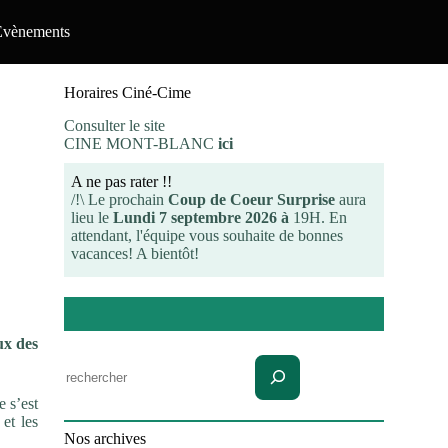
Evènements
Horaires Ciné-Cime
Consulter le site
CINE MONT-BLANC
ici
A ne pas rater !!
/!\ Le prochain
Coup de Coeur Surprise
aura
lieu le
Lundi 7 septembre 2026 à
19H. En
attendant, l'équipe vous souhaite de bonnes
vacances! A bientôt!
ux des
Rechercher
e s’est
et les
Nos archives