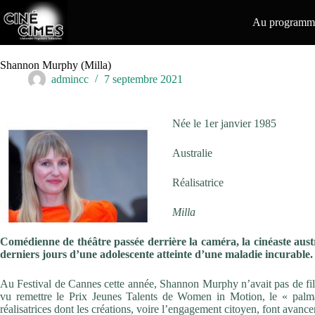
Passer
au
Au programme
contenu
Shannon Murphy (Milla)
admincc
7 septembre 2021
Née le 1er janvier 1985
Australie
Réalisatrice
Milla
Comédienne de théâtre passée derrière la caméra, la cinéaste austr
derniers jours d’une adolescente atteinte d’une maladie incurable
Au Festival de Cannes cette année, Shannon Murphy n’avait pas de film 
vu remettre le Prix Jeunes Talents de Women in Motion, le « palmar
réalisatrices dont les créations, voire l’engagement citoyen, font avanc