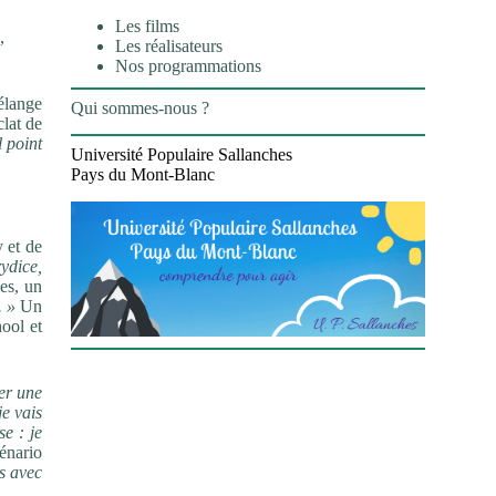
Les films
,
Les réalisateurs
Nos programmations
élange
Qui sommes-nous ?
lat de
l point
Université Populaire Sallanches
Pays du Mont-Blanc
y et de
ydice,
les, un
. »
Un
ool et
ner une
je vais
se : je
cénario
és avec