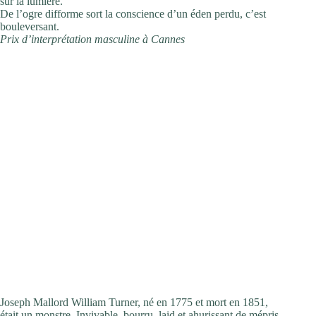
sur la lumière.
De l’ogre difforme sort la conscience d’un éden perdu, c’est
bouleversant.
Prix d’interprétation masculine à Cannes
Critique
Joseph Mallord William Turner, né en 1775 et mort en 1851,
était un monstre. Invivable, bourru, laid et ahurissant de mépris