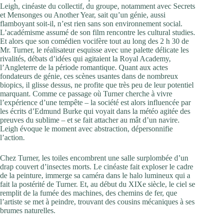
Leigh, cinéaste du collectif, du groupe, notamment avec Secrets
et Mensonges ou Another Year, sait qu’un génie, aussi
flamboyant soit-il, n’est rien sans son environnement social.
L’académisme assumé de son film rencontre les cultural studies.
Et alors que son comédien vocifère tout au long des 2 h 30 de
Mr. Turner, le réalisateur esquisse avec une palette délicate les
rivalités, débats d’idées qui agitaient la Royal Academy,
l’Angleterre de la période romantique. Quant aux actes
fondateurs de génie, ces scènes usantes dans de nombreux
biopics, il glisse dessus, ne profite que très peu de leur potentiel
marquant. Comme ce passage où Turner cherche à vivre
l’expérience d’une tempête – la société est alors influencée par
les écrits d’Edmund Burke qui voyait dans la météo agitée des
preuves du sublime – et se fait attacher au mât d’un navire.
Leigh évoque le moment avec abstraction, dépersonnifie
l’action.
Chez Turner, les toiles encombrent une salle surplombée d’un
drap couvert d’insectes morts. Le cinéaste fait exploser le cadre
de la peinture, immerge sa caméra dans le halo lumineux qui a
fait la postérité de Turner. Et, au début du XIXe siècle, le ciel se
remplit de la fumée des machines, des chemins de fer, que
l’artiste se met à peindre, trouvant des cousins mécaniques à ses
brumes naturelles.