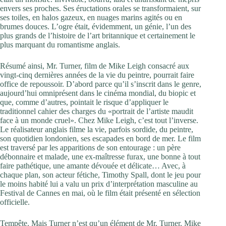
envers ses proches. Ses éructations orales se transformaient, sur
ses toiles, en halos gazeux, en nuages marins agités ou en
brumes douces. L’ogre était, évidemment, un génie, l’un des
plus grands de l’histoire de l’art britannique et certainement le
plus marquant du romantisme anglais.
Résumé ainsi, Mr. Turner, film de Mike Leigh consacré aux
vingt-cinq dernières années de la vie du peintre, pourrait faire
office de repoussoir. D’abord parce qu’il s’inscrit dans le genre,
aujourd’hui omniprésent dans le cinéma mondial, du biopic et
que, comme d’autres, pointait le risque d’appliquer le
traditionnel cahier des charges du «portrait de l’artiste maudit
face à un monde cruel». Chez Mike Leigh, c’est tout l’inverse.
Le réalisateur anglais filme la vie, parfois sordide, du peintre,
son quotidien londonien, ses escapades en bord de mer. Le film
est traversé par les apparitions de son entourage : un père
débonnaire et malade, une ex-maîtresse furax, une bonne à tout
faire pathétique, une amante dévouée et délicate… Avec, à
chaque plan, son acteur fétiche, Timothy Spall, dont le jeu pour
le moins habité lui a valu un prix d’interprétation masculine au
Festival de Cannes en mai, où le film était présenté en sélection
officielle.
Tempête. Mais Turner n’est qu’un élément de Mr. Turner. Mike