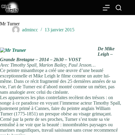
Passer
au
contenu
Mr Turner
admincc
13 janvier 2015
De Mike
Leigh –
Grande Bretagne – 2014 – 2h30 – VOST
Avec Timothy Spall, Marion Bailey, Paul Jesson…
Ce peintre misanthrope a créé une œuvre d’une beauté
exceptionnelle et Mike Leigh le filme comme un autre lui-
même. Dans ce récit fragmenté des 25 dernières années de sa
vie, l’art de Turner est d’abord montré comme un métier, pas
sans analogie avec celui du cinéaste.
Les apparences les plus contrefaites recèlent des trésors : on
songe à ce paradoxe en voyant l’immense acteur Timothy Spall,
justement primé à Cannes, faire du peintre anglais William
Turner (1775-1851) un presque obèse au visage grimaçant.
Cerné par la perte de ses proches, Turner s’est toute sa vie
entraîné à ne voir que la beauté : innombrables paysages ou
marines magnifiques, travail saisissant sans cesse recommencé