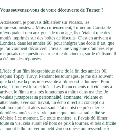
Vous souvenez-vous de votre découverte de Turner ?
Adolescent, je pouvais déblatérer sur Picasso, les
impressionnistes… Mais, curieusement, Turner ou Constable
n’évoquaient rien aux gens de mon âge, ils n’étaient que des
motifs imprimés sur des boîtes de biscuits. C’est en arrivant à
Londres, dans les années 60, pour intégrer une école d’art, que
je l’ai vraiment découvert. J’avais une vingtaine d’années et je
me posais des questions sur le rôle du cinéma, sur le réalisme. Il
a été une des réponses.
L’idée d’un film biographique date de la fin des années 90,
depuis Topsy-Turvy. Pendant les tournages, je me dis souvent
que la chose la plus intéressante à filmer est la lumière. Pour
cela, Turner est le sujet idéal. Les financements ont été lents à
arriver, le film a mis très longtemps à mûrir dans ma tête. Je
voulais juxtaposer sa personnalité, étonnante, violente et
attachante, avec son travail, un écho direct au concept du
sublime qui était alors naissant. J’ai choisi de présenter les
dernières années de sa vie, parce que toute sa radicalité se
déploie à ce moment. De toute manière, si j’avais dû filmer
toute sa vie, cela aurait été hors de prix à tourner, et très difficile
: il aurait fallu trouver un petit garçon obèse qui ressemble à