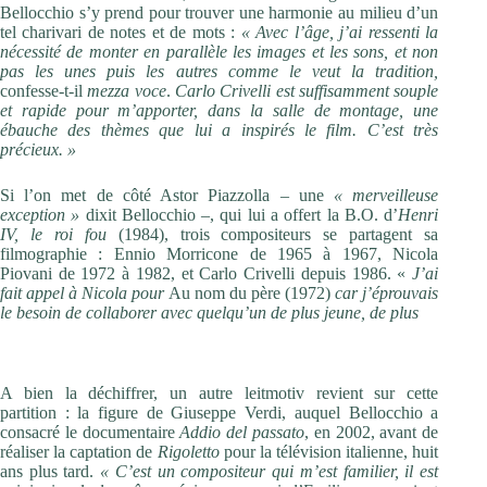
Bellocchio s’y prend pour trouver une harmonie au milieu d’un
tel charivari de notes et de mots :
« Avec l’âge, j’ai ressenti la
nécessité de monter en parallèle les images et les sons, et non
pas les unes puis les autres comme le veut la tradition,
confesse-t-il
mezza voce
.
Carlo Crivelli est suffisamment souple
et rapide pour m’apporter, dans la salle de montage, une
ébauche des thèmes que lui a inspirés le film. C’est très
précieux. »
Si l’on met de côté Astor Piazzolla – une
« merveilleuse
exception »
dixit Bellocchio –, qui lui a offert la B.O. d’
Henri
IV, le roi fou
(1984), trois compositeurs se partagent sa
filmographie : Ennio Morricone de 1965 à 1967, Nicola
Piovani de 1972 à 1982, et Carlo Crivelli depuis 1986. «
J’ai
fait appel à Nicola pour
Au nom du père (1972)
car j’éprouvais
le besoin de collaborer avec quelqu’un de plus jeune, de plus
Des corps qui tombent
A bien la déchiffrer, un autre leitmotiv revient sur cette
partition : la figure de Giuseppe Verdi, auquel Bellocchio a
consacré le documentaire
Addio del passato
, en 2002, avant de
réaliser la captation de
Rigoletto
pour la télévision italienne, huit
ans plus tard.
« C’est un compositeur qui m’est familier, il est