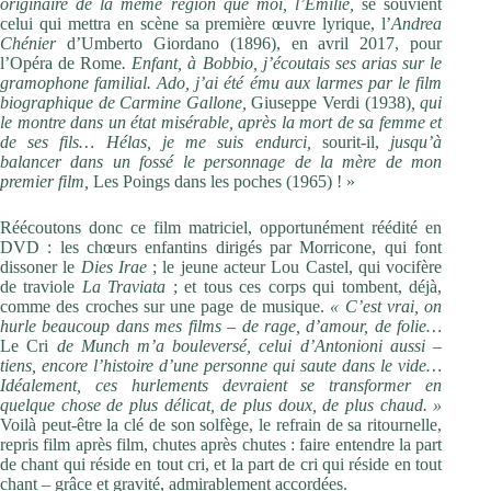
originaire de la même région que moi, l’Emilie,
se souvient
celui qui mettra en scène sa première œuvre lyrique, l’
Andrea
Chénier
d’Umberto Giordano (1896), en avril 2017, pour
l’Opéra de Rome
. Enfant, à Bobbio, j’écoutais ses arias sur le
gramophone familial. Ado, j’ai été ému aux larmes par le film
biographique de Carmine Gallone,
Giuseppe Verdi (1938)
, qui
le montre dans un état misérable, après la mort de sa femme et
de ses fils… Hélas, je me suis endurci,
sourit-il,
jusqu’à
balancer dans un fossé le personnage de la mère de mon
premier film,
Les Poings dans les poches (1965) ! »
Réécoutons donc ce film matriciel, opportunément réédité en
DVD : les chœurs enfantins dirigés par Morricone, qui font
dissoner le
Dies Irae
; le jeune acteur Lou Castel, qui vocifère
de traviole
La Traviata
; et tous ces corps qui tombent, déjà,
comme des croches sur une page de musique.
« C’est vrai, on
hurle beaucoup dans mes films – de rage, d’amour, de folie…
Le Cri
de Munch m’a bouleversé, celui d’Antonioni aussi –
tiens, encore l’histoire d’une personne qui saute dans le vide…
Idéalement, ces hurlements devraient se transformer en
quelque chose de plus délicat, de plus doux, de plus chaud. »
Voilà peut-être la clé de son solfège, le refrain de sa ritournelle,
repris film après film, chutes après chutes : faire entendre la part
de chant qui réside en tout cri, et la part de cri qui réside en tout
chant – grâce et gravité, admirablement accordées.