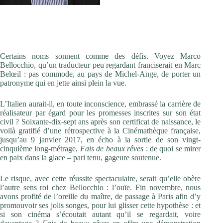
Marco Bellocchio, tout yeux, tout oreilles
Certains noms sonnent comme des défis. Voyez Marco
Bellocchio, qu’un traducteur peu regardant franciserait en Marc
Belœil : pas commode, au pays de Michel-Ange, de porter un
patronyme qui en jette ainsi plein la vue.
L’Italien aurait-il, en toute inconscience, embrassé la carrière de
réalisateur par égard pour les promesses inscrites sur son état
civil ? Soixante-dix-sept ans après son certificat de naissance, le
voilà gratifié d’une rétrospective à la Cinémathèque française,
jusqu’au 9 janvier 2017, en écho à la sortie de son vingt-
cinquième long-métrage,
Fais de beaux rêves
: de quoi se mirer
en paix dans la glace – pari tenu, gageure soutenue.
Le risque, avec cette réussite spectaculaire, serait qu’elle obère
l’autre sens roi chez Bellocchio : l’ouïe. Fin novembre, nous
avons profité de l’oreille du maître, de passage à Paris afin d’y
promouvoir ses jolis songes, pour lui glisser cette hypothèse : et
si son cinéma s’écoutait autant qu’il se regardait, voire