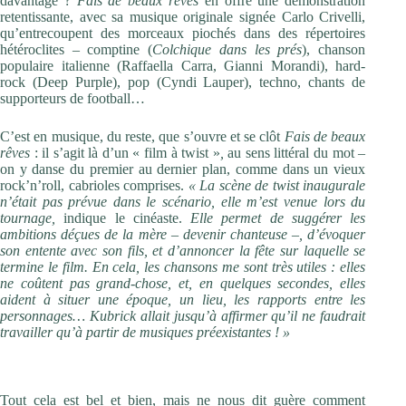
davantage ?
Fais de beaux rêves
en offre une démonstration
retentissante, avec sa musique originale signée Carlo Crivelli,
qu’entrecoupent des morceaux piochés dans des répertoires
hétéroclites – comptine (
Colchique dans les prés
), chanson
populaire italienne (Raffaella Carra, Gianni Morandi), hard-
rock (Deep Purple), pop (Cyndi Lauper), techno, chants de
supporteurs de football…
C’est en musique, du reste, que s’ouvre et se clôt
Fais de beaux
rêves
: il s’agit là d’un « film à twist »
,
au sens littéral du mot –
on y danse du premier au dernier plan, comme dans un vieux
rock’n’roll, cabrioles comprises.
« La scène de twist inaugurale
n’était pas prévue dans le scénario, elle m’est venue lors du
tournage,
indique le cinéaste.
Elle
permet de suggérer les
ambitions déçues de la mère – devenir chanteuse –, d’évoquer
son entente avec son fils, et d’annoncer la fête sur laquelle se
termine le film. En cela, les chansons me sont très utiles : elles
ne coûtent pas grand-chose, et, en quelques secondes, elles
aident à situer une époque, un lieu, les rapports entre les
personnages… Kubrick allait jusqu’à affirmer qu’il ne faudrait
travailler qu’à partir de musiques préexistantes ! »
Charivari de notes et de mots
Tout cela est bel et bien, mais ne nous dit guère comment