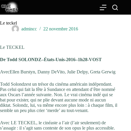
Passer
au
contenu
Le teckel
admincc
22 novembre 2016
Le TECKEL
De Todd SOLONDZ–États-Unis-2016–1h28-VOST
AvecEllen Burstyn, Danny DeVito, Julie Delpy, Greta Gerwig
Todd Solondzest un trésor du cinéma américain indépendant.
Pas celui qui fait la fête à Sundance en attendant d’être nommé
aux Oscars l’année suivante. Non. Le vrai cinéma indé qui se
bat pour exister, qui ne plie devant aucune mode ni aucun
diktat. Solondz, lui, va même encore plus loin : à chaque film, il
semble un peu plus crier ‘merde’ au tout-venant.
Avec LE TECKEL, le cinéaste a l’air (l’air seulement) de
s’assagir : il s’agit sans conteste de son opus le plus accessible.