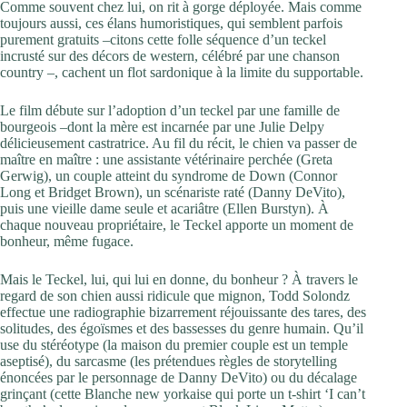
Comme souvent chez lui, on rit à gorge déployée. Mais comme
toujours aussi, ces élans humoristiques, qui semblent parfois
purement gratuits –citons cette folle séquence d’un teckel
incrusté sur des décors de western, célébré par une chanson
country –, cachent un flot sardonique à la limite du supportable.
Le film débute sur l’adoption d’un teckel par une famille de
bourgeois –dont la mère est incarnée par une Julie Delpy
délicieusement castratrice. Au fil du récit, le chien va passer de
maître en maître : une assistante vétérinaire perchée (Greta
Gerwig), un couple atteint du syndrome de Down (Connor
Long et Bridget Brown), un scénariste raté (Danny DeVito),
puis une vieille dame seule et acariâtre (Ellen Burstyn). À
chaque nouveau propriétaire, le Teckel apporte un moment de
bonheur, même fugace.
Mais le Teckel, lui, qui lui en donne, du bonheur ? À travers le
regard de son chien aussi ridicule que mignon, Todd Solondz
effectue une radiographie bizarrement réjouissante des tares, des
solitudes, des égoïsmes et des bassesses du genre humain. Qu’il
use du stéréotype (la maison du premier couple est un temple
aseptisé), du sarcasme (les prétendues règles de storytelling
énoncées par le personnage de Danny DeVito) ou du décalage
grinçant (cette Blanche new yorkaise qui porte un t-shirt ‘I can’t