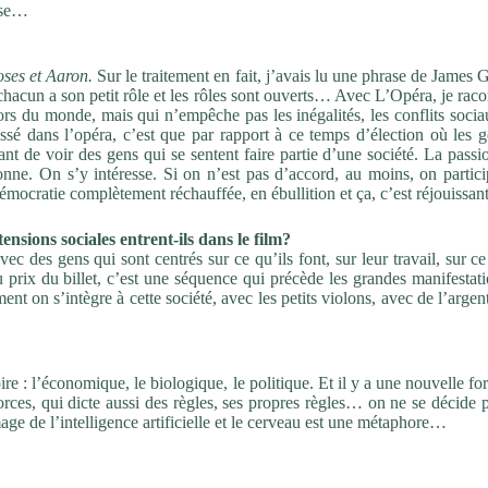
isse…
ses et Aaron.
Sur le traitement en fait, j’avais lu une phrase de James G
chacun a son petit rôle et les rôles sont ouverts… Avec L’Opéra, je rac
rs du monde, mais qui n’empêche pas les inégalités, les conflits socia
essé dans l’opéra, c’est que par rapport à ce temps d’élection où les 
sant de voir des gens qui se sentent faire partie d’une société. La pass
nne. On s’y intéresse. Si on n’est pas d’accord, au moins, on partici
démocratie complètement réchauffée, en ébullition et ça, c’est réjouissant
sions sociales entrent-ils dans le film?
vec des gens qui sont centrés sur ce qu’ils font, sur leur travail, sur ce
u prix du billet, c’est une séquence qui précède les grandes manifestat
nt on s’intègre à cette société, avec les petits violons, avec de l’argen
toire : l’économique, le biologique, le politique. Et il y a une nouvelle fo
forces, qui dicte aussi des règles, ses propres règles… on ne se décide 
e de l’intelligence artificielle et le cerveau est une métaphore…