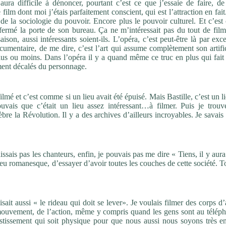
ura difficile à dénoncer, pourtant c’est ce que j’essaie de faire, de
 film dont moi j’étais parfaitement conscient, qui est l’attraction en fai
e de la sociologie du pouvoir. Encore plus le pouvoir culturel. Et c’est
t fermé la porte de son bureau. Ça ne m’intéressait pas du tout de fil
saison, aussi intéressants soient-ils. L’opéra, c’est peut-être là par exc
documentaire, de me dire, c’est l’art qui assume complètement son artific
s ou moins. Dans l’opéra il y a quand même ce truc en plus qui fait
ement décalés du personnage.
lmé et c’est comme si un lieu avait été épuisé. Mais Bastille, c’est un l
uvais que c’était un lieu assez intéressant…à filmer. Puis je trouv
bre la Révolution. Il y a des archives d’ailleurs incroyables. Je savais
aissais pas les chanteurs, enfin, je pouvais pas me dire « Tiens, il y aur
peu romanesque, d’essayer d’avoir toutes les couches de cette société. T
?
sait aussi « le rideau qui doit se lever». Je voulais filmer des corps d
 mouvement, de l’action, même y compris quand les gens sont au téléph
estissement qui soit physique pour que nous aussi nous soyons très e