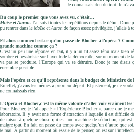
Je connaissais rien du tout. Je n’av
Du coup le premier que vous avez vu, c’était…
Moïse et Aaron.
J’ai suivi toutes les répétitions depuis le début. Donc pe
pu rentrer dans le
Moïse et Aaron
de façon assez privilégiée, j’allais à 
Et alors comment est-ce qu’on passe de Blocher à l’opéra ? Comm
grande machine comme ça ?
C’est un peu une réponse en fait, il y a un fil assez ténu mais bien r
sombre et pessimiste sur l’avenir de la démocratie, sur un moment de la 
va pas se produire, l’Europe qui va se détruire. Donc je me disais qu
ensemble possible
Mais l’opéra et ce qu’il représente dans le budget du Ministère de 
En effet, j’avais les mêmes a priori au départ. Et justement, je ne voula
ne connaissais rien.
L’Opéra et Blocher,c’est la même volonté d’aller voir vraiment les
Pour Blocher, je l’ai appelé « l’Expérience Blocher », parce que je me
laboratoire. Il y avait une forme d’attraction à laquelle il est difficil
de raison à quelque chose qui est une machine de séduction, qui est 
malgré tout. En fait, on passe du temps avec quelqu’un d’autre que soi,
le mal. À partir du moment où essaie de le penser, on est sur l’intellect