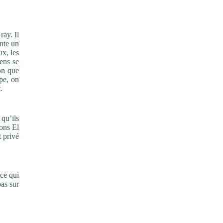
ray. Il
onte un
ux, les
gens se
ion que
pe, on
.
 qu’ils
ions El
t privé
rce qui
pas sur