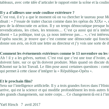
tableaux, avec cette idée d’articuler le rapport entre la scène et la coul
Il y a d’ailleurs une seule coulisse extérieure ?
C’est vrai, il n’y a que le moment où on va chercher le taureau pour
Mo
disait : « J’essaie de traiter chacun comme dans les opéras du XIXe », 
peu de la démocratie en action. Il y un temps démocratique presque ho
revendications, les crises, les tensions… C’est ça aussi qui m’a intér
disent « La politique, tout ça, ça nous intéresse pas… », c’est intéres
l’opéra suscite, je trouve que c’est comme une démocratie qui fonctio
donne son avis, on écrit une lettre au directeur et j’y vois une sorte de 
Comment les événements extérieurs comme le 13 novembre ou les ten
Ah ! il y a les grèves, surtout. C’est vrai que c’est une tour d’ivoire, a
doivent faire, sur ce qu’ils doivent produire. Mais quand on discute d
Khomri sur la loi Travail. Le film pose aussi certaines questions : comme
qui permet à cette classe d’intégrer la « République-Opéra ».
Et le prochain film?
Sera sur l’intelligence artificielle. Il y a trois grandes forces dans l’His
arrive, qui est la science et qui modifie profondément les trois autres 
des grands changements, sur notre corps… Ce changement-là est à l’imag
Yaël Hirsch 7 avril 2017