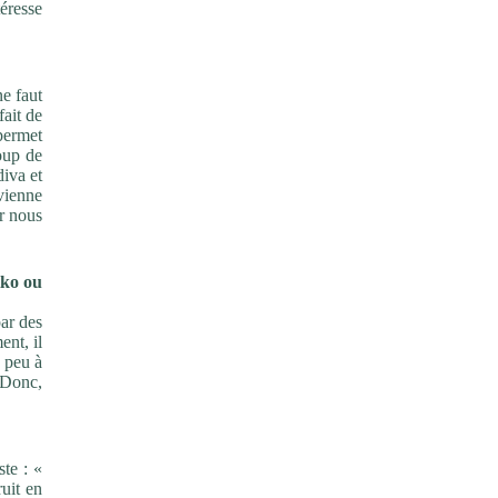
téresse
ne faut
fait de
 permet
oup de
diva et
evienne
r nous
tko ou
par des
ent, il
n peu à
 Donc,
ste : «
uit en