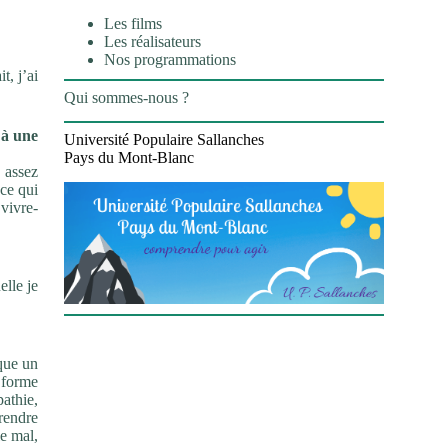
Les films
Les réalisateurs
Nos programmations
t, j’ai
Qui sommes-nous ?
 à une
Université Populaire Sallanches
Pays du Mont-Blanc
é assez
 ce qui
 vivre-
elle je
sque un
e forme
athie,
prendre
le mal,