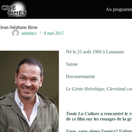
Passer
au
Au programme
contenu
Jean-Stéphane Bron
admincc
9 mai 2017
Né le 25 août 1969 à Lausanne
Suisse
Documentariste
Le Génie Helvétique, Cleveland con
Toute La Culture
a rencontré le r
de ce film sur les rouages de la g
Vous, vous aimez l’opéra? Enfant, 