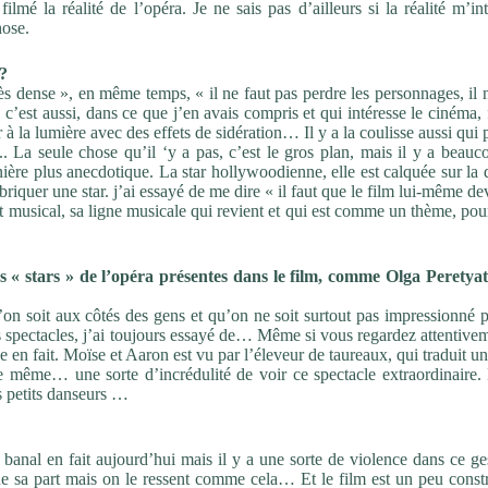
lmé la réalité de l’opéra. Je ne sais pas d’ailleurs si la réalité m’in
hose.
 ?
très dense », en même temps, « il ne faut pas perdre les personnages, il 
 c’est aussi, dans ce que j’en avais compris et qui intéresse le cinéma, 
 à la lumière avec des effets de sidération… Il y a la coulisse aussi qui
 La seule chose qu’il ‘y a pas, c’est le gros plan, mais il y a beauc
ère plus anecdotique. La star hollywoodienne, elle est calquée sur la 
iquer une star. j’ai essayé de me dire « il faut que le film lui-même d
usical, sa ligne musicale qui revient et qui est comme un thème, pou
les « stars » de l’opéra présentes dans le film, comme Olga Peretya
’on soit aux côtés des gens et qu’on ne soit surtout pas impressionné 
 spectacles, j’ai toujours essayé de… Même si vous regardez attentivem
e en fait. Moïse et Aaron est vu par l’éleveur de taureaux, qui traduit u
 même… une sorte d’incrédulité de voir ce spectacle extraordinaire.
s petits danseurs …
s banal en fait aujourd’hui mais il y a une sorte de violence dans ce ge
de sa part mais on le ressent comme cela… Et le film est un peu constr