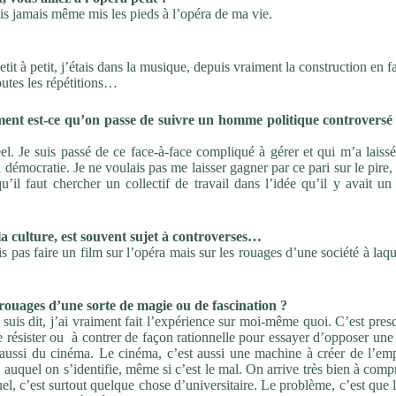
ais jamais même mis les pieds à l’opéra de ma vie.
tit à petit, j’étais dans la musique, depuis vraiment la construction en fai
toutes les répétitions…
ent est-ce qu’on passe de suivre un homme politique controversé
éel. Je suis passé de ce face-à-face compliqué à gérer et qui m’a laiss
démocratie. Je ne voulais pas me laisser gagner par ce pari sur le pire,
’il faut chercher un collectif de travail dans l’idée qu’il y avait un
la culture, est souvent sujet à controverses…
is pas faire un film sur l’opéra mais sur les rouages d’une société à laqu
 rouages d’une sorte de magie ou de fascination ?
 suis dit, j’ai vraiment fait l’expérience sur moi-même quoi. C’est pre
e de résister ou à contrer de façon rationnelle pour essayer d’opposer un
aussi du cinéma. Le cinéma, c’est aussi une machine à créer de l’emp
 auquel on s’identifie, même si c’est le mal. On arrive très bien à com
uel, c’est surtout quelque chose d’universitaire. Le problème, c’est que 