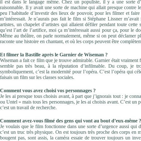
il est dans le langage même. Chez un populiste, il y a une sorte d’a
raisonnable. Il y avait une sorte de machine qui allait presque contre le
peu l’habitude d’investir des lieux de pouvoir, pour les filmer et fair
m’intéressait. Je n’aurais pas fait le film si Stéphane Lissner m’avai
artistes, un chapelet d’artistes qui allaient défiler pendant toute cette 
qu’est l’art de l’artifice, moi ça m’intéressait aussi pour ça, pour le 
Même au théâtre, on parle normalement, même si on peut déclamer plu
raconte une histoire en chantant, et où les corps peuvent être complèt
Et filmer la Bastille après le Garnier de Wiseman ?
Wiseman a fait ce film que je trouve admirable. Garnier était vraiment fi
semble pas très beau, à la réputation d’infilmable. Du coup, je tro
symboliquement, c’est la modernité pour l’opéra. C’est l’opéra qui célè
faisais un film sur les classes sociales.
Comment vous avez choisi vos personnages ?
Je les ai presque tous choisis avant, à part que j’ignorais tout : je conn
ou Untel » mais tous les personnages, je les ai choisis avant. C’est un 
c’est un travail de recherche.
Comment avez-vous filmé des gens qui vont au bout d’eux-même 
Je voulais que le film fonctionne dans une sorte d’urgence aussi qui di
c’est un truc très physique. On est toujours très proche des corps en
bougent pas, sont assis, la caméra essaie de trouver toujours un inv