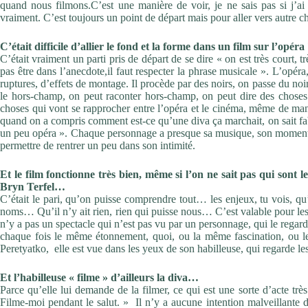
quand nous filmons.C’est une manière de voir, je ne sais pas si j’ai fi
vraiment. C’est toujours un point de départ mais pour aller vers autre c
C’était difficile d’allier le fond et la forme dans un film sur l’opéra
C’était vraiment un parti pris de départ de se dire « on est très court, 
pas être dans l’anecdote,il faut respecter la phrase musicale ». L’opéra,
ruptures, d’effets de montage. Il procède par des noirs, on passe du noir
le hors-champ, on peut raconter hors-champ, on peut dire des choses..
choses qui vont se rapprocher entre l’opéra et le cinéma, même de mani
quand on a compris comment est-ce qu’une diva ça marchait, on sait fabr
un peu opéra ». Chaque personnage a presque sa musique, son moment m
permettre de rentrer un peu dans son intimité.
Et le film fonctionne très bien, même si l’on ne sait pas qui sont 
Bryn Terfel…
C’était le pari, qu’on puisse comprendre tout… les enjeux, tu vois, qu
noms… Qu’il n’y ait rien, rien qui puisse nous… C’est valable pour les
n’y a pas un spectacle qui n’est pas vu par un personnage, qui le regard
chaque fois le même étonnement, quoi, ou la même fascination, ou le
Peretyatko, elle est vue dans les yeux de son habilleuse, qui regarde le
Et l’habilleuse « filme » d’ailleurs la diva…
Parce qu’elle lui demande de la filmer, ce qui est une sorte d’acte trè
Filme-moi pendant le salut. » Il n’y a aucune intention malveillante 