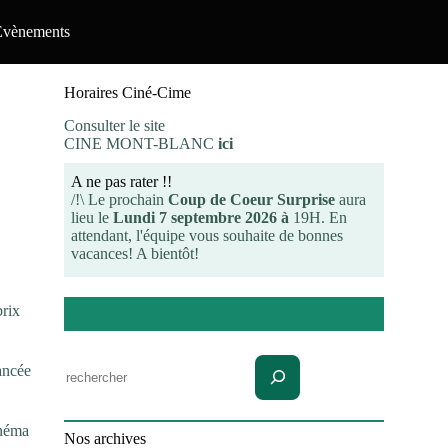
Evènements
Horaires Ciné-Cime
Consulter le site
CINE MONT-BLANC
ici
A ne pas rater !!
/!\ Le prochain
Coup de Coeur Surprise
aura
lieu le
Lundi 7 septembre 2026 à
19H. En
attendant, l'équipe vous souhaite de bonnes
vacances! A bientôt!
prix
Rechercher
ancée
inéma
Nos archives