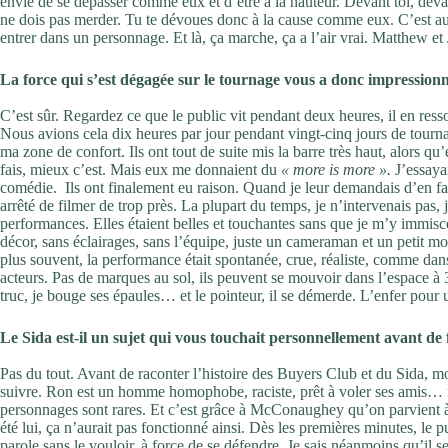
envie de se dépasser comme eux et d’être à la hauteur. Devant toi, dev
ne dois pas merder. Tu te dévoues donc à la cause comme eux. C’est aus
entrer dans un personnage. Et là, ça marche, ça a l’air vrai. Matthew et
La force qui s’est dégagée sur le tournage vous a donc impression
C’est sûr. Regardez ce que le public vit pendant deux heures, il en re
Nous avions cela dix heures par jour pendant vingt-cinq jours de tourna
ma zone de confort. Ils ont tout de suite mis la barre très haut, alors qu
fais, mieux c’est. Mais eux me donnaient du
« more is more ».
J’essayai
comédie. Ils ont finalement eu raison. Quand je leur demandais d’en faire
arrêté de filmer de trop près. La plupart du temps, je n’intervenais pas, j
performances. Elles étaient belles et touchantes sans que je m’y immisce
décor, sans éclairages, sans l’équipe, juste un cameraman et un petit mon
plus souvent, la performance était spontanée, crue, réaliste, comme da
acteurs. Pas de marques au sol, ils peuvent se mouvoir dans l’espace à 3
truc, je bouge ses épaules… et le pointeur, il se démerde. L’enfer pour 
Le Sida est-il un sujet qui vous touchait personnellement avant de fa
Pas du tout. Avant de raconter l’histoire des Buyers Club et du Sida, mo
suivre. Ron est un homme homophobe, raciste, prêt à voler ses amis… m
personnages sont rares. Et c’est grâce à McConaughey qu’on parvient à un
été lui, ça n’aurait pas fonctionné ainsi. Dès les premières minutes, le 
parole sans le vouloir, à force de se défendre. Je sais néanmoins qu’il se