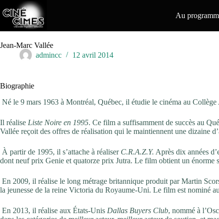
Passer
au
Au programme
contenu
Jean-Marc Vallée
admincc
12 avril 2014
Biographie
Né le 9 mars 1963 à Montréal, Québec, il étudie le cinéma au Collège A
Il réalise
Liste Noire en 1995
. Ce film a suffisamment de succès au Qué
Vallée reçoit des offres de réalisation qui le maintiennent une dizaine d
À partir de 1995, il s’attache à réaliser
C.R.A.Z.Y.
Après dix années d’ef
dont neuf prix Genie et quatorze prix Jutra.
Le film obtient un énorme 
En 2009, il réalise le long métrage britannique produit par Martin Scor
la jeunesse de la reine Victoria du Royaume-Uni. Le film est nominé 
En 2013, il réalise aux États-Unis
Dallas Buyers Club
, nommé à l’Osca