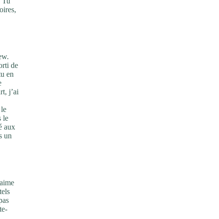
… Tu
oires,
ew.
rti de
tu en
e
t, j’ai
 le
 le
é aux
s un
 aime
tels
pas
te-