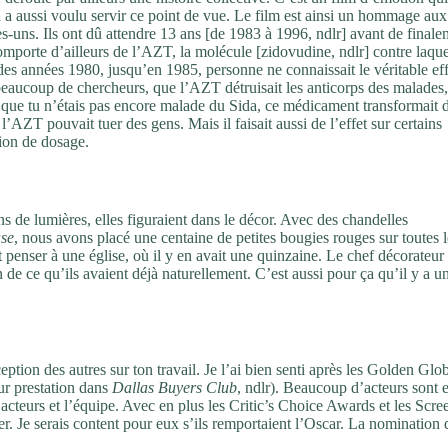
n a aussi voulu servir ce point de vue. Le film est ainsi un hommage aux
s-uns. Ils ont dû attendre 13 ans [de 1983 à 1996, ndlr] avant de finale
 comporte d’ailleurs de l’AZT, la molécule [zidovudine, ndlr] contre laque
des années 1980, jusqu’en 1985, personne ne connaissait le véritable eff
eaucoup de chercheurs, que l’AZT détruisait les anticorps des malades,
s que tu n’étais pas encore malade du Sida, ce médicament transformait 
l’AZT pouvait tuer des gens. Mais il faisait aussi de l’effet sur certains
tion de dosage.
s de lumières, elles figuraient dans le décor. Avec des chandelles
ase
, nous avons placé une centaine de petites bougies rouges sur toutes l
t penser à une église, où il y en avait une quinzaine. Le chef décorateur
on de ce qu’ils avaient déjà naturellement. C’est aussi pour ça qu’il y a u
tion des autres sur ton travail. Je l’ai bien senti après les Golden Glo
r prestation dans
Dallas Buyers Club
, ndlr). Beaucoup d’acteurs sont 
 acteurs et l’équipe. Avec en plus les Critic’s Choice Awards et les Scre
er. Je serais content pour eux s’ils remportaient l’Oscar. La nomination 