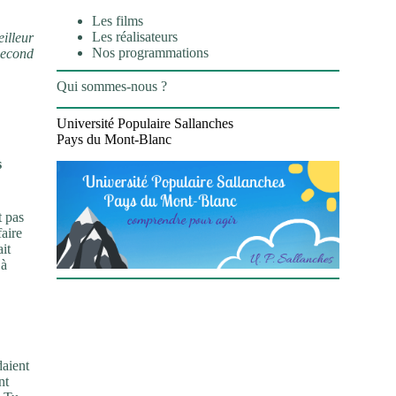
Les films
Les réalisateurs
illeur
Nos programmations
second
Qui sommes-nous ?
Université Populaire Sallanches
Pays du Mont-Blanc
s
t pas
faire
it
 à
daient
nt