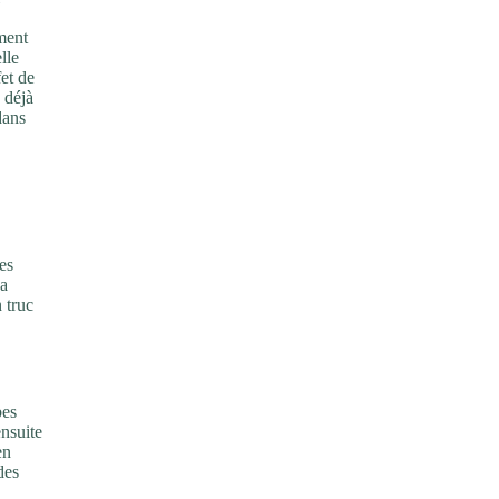
ment
lle
et de
 déjà
dans
es
 a
n truc
bes
ensuite
en
des