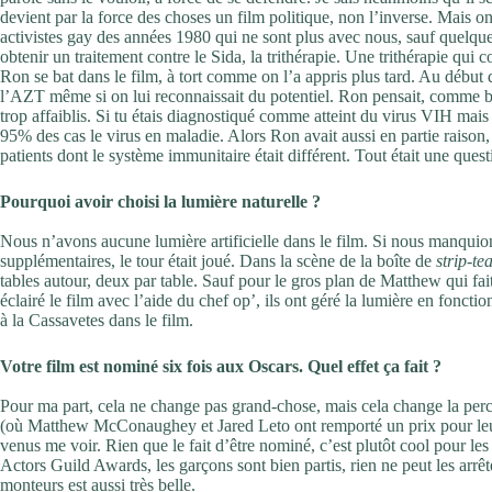
devient par la force des choses un film politique, non l’inverse. Mais o
activistes gay des années 1980 qui ne sont plus avec nous, sauf quelque
obtenir un traitement contre le Sida, la trithérapie. Une trithérapie qui
Ron se bat dans le film, à tort comme on l’a appris plus tard. Au début 
l’AZT même si on lui reconnaissait du potentiel. Ron pensait, comme b
trop affaiblis. Si tu étais diagnostiqué comme atteint du virus VIH mai
95% des cas le virus en maladie. Alors Ron avait aussi en partie raison, 
patients dont le système immunitaire était différent. Tout était une ques
Pourquoi avoir choisi la lumière naturelle ?
Nous n’avons aucune lumière artificielle dans le film. Si nous manquion
supplémentaires, le tour était joué. Dans la scène de la boîte de
strip-te
tables autour, deux par table. Sauf pour le gros plan de Matthew qui fai
éclairé le film avec l’aide du chef op’, ils ont géré la lumière en foncti
à la Cassavetes dans le film.
Votre film est nominé six fois aux Oscars. Quel effet ça fait ?
Pour ma part, cela ne change pas grand-chose, mais cela change la percep
(où Matthew McConaughey et Jared Leto ont remporté un prix pour leu
venus me voir. Rien que le fait d’être nominé, c’est plutôt cool pour les
Actors Guild Awards, les garçons sont bien partis, rien ne peut les arrêt
monteurs est aussi très belle.