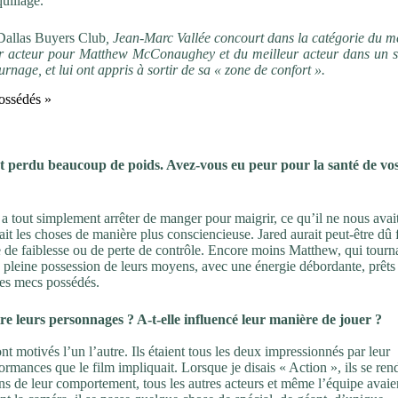
quillage.
Dallas Buyers Club
, Jean-Marc Vallée concourt dans la catégorie du me
eur acteur pour Matthew McConaughey et du meilleur acteur dans un 
nage, et lui ont appris à sortir de sa « zone de confort ».
ossédés »
 perdu beaucoup de poids. Avez-vous eu peur pour la santé de vo
l a tout simplement arrêter de manger pour maigrir, ce qu’il ne nous avai
fait les choses de manière plus consciencieuse. Jared aurait peut-être dû 
e de faiblesse ou de perte de contrôle. Encore moins Matthew, qui tourna
 en pleine possession de leurs moyens, avec une énergie débordante, prêts
des mecs possédés.
tre leurs personnages ? A-t-elle influencé leur manière de jouer ?
 motivés l’un l’autre. Ils étaient tous les deux impressionnés par leur
formances que le film impliquait. Lorsque je disais « Action », ils se ren
oins de leur comportement, tous les autres acteurs et même l’équipe avaie