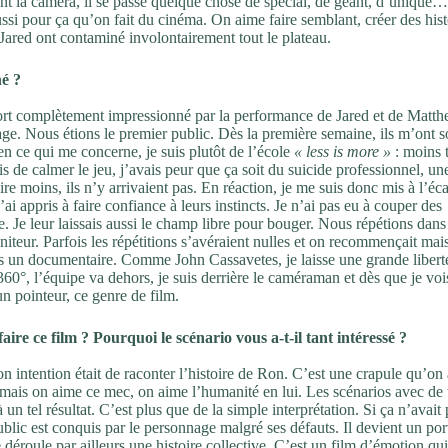
ant la caméra, il se passe quelque chose de spécial, de géant, d’unique
si pour ça qu’on fait du cinéma. On aime faire semblant, créer des hist
 Jared ont contaminé involontairement tout le plateau.
né ?
ssort complètement impressionné par la performance de Jared et de Matth
ge. Nous étions le premier public. Dès la première semaine, ils m’ont so
’en ce qui me concerne, je suis plutôt de l’école
« less is more »
: moins 
s de calmer le jeu, j’avais peur que ça soit du suicide professionnel, un
 moins, ils n’y arrivaient pas. En réaction, je me suis donc mis à l’écar
’ai appris à faire confiance à leurs instincts. Je n’ai pas eu à couper des
. Je leur laissais aussi le champ libre pour bouger. Nous répétions dans
iteur. Parfois les répétitions s’avéraient nulles et on recommençait mais
ns un documentaire. Comme John Cassavetes, je laisse une grande libert
60°, l’équipe va dehors, je suis derrière le caméraman et dès que je voi
un pointeur, ce genre de film.
ire ce film ? Pourquoi le scénario vous a-t-il tant intéressé ?
n intention était de raconter l’histoire de Ron. C’est une crapule qu’on
ais on aime ce mec, on aime l’humanité en lui. Les scénarios avec de 
 tel résultat. C’est plus que de la simple interprétation. Si ça n’avait 
public est conquis par le personnage malgré ses défauts. Il devient un por
 déroule par ailleurs une histoire collective. C’est un film d’émotion qui