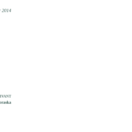
r 2014
IVANT
braska