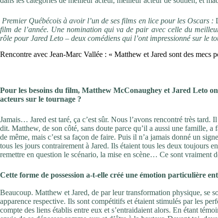
dans les catégories de meilleur acteur, meilleur acteur de soutien, et ma
Premier Québécois à avoir l’un de ses films en lice pour les Oscars :
film de l’année. Une nomination qui va de pair avec celle du meill
rôle pour Jared Leto – deux comédiens qui l’ont impressionné sur le tour
Rencontre avec Jean-Marc Vallée : « Matthew et Jared sont des mecs p
Pour les besoins du film, Matthew McConaughey et Jared Leto ont
acteurs sur le tournage ?
Jamais… Jared est taré, ça c’est sûr. Nous l’avons rencontré très tard. I
dit. Matthew, de son côté, sans doute parce qu’il a aussi une famille, a 
de même, mais c’est sa façon de faire. Puis il n’a jamais donné un sign
tous les jours contrairement à Jared. Ils étaient tous les deux toujours
remettre en question le scénario, la mise en scène… Ce sont vraiment 
Cette forme de possession a-t-elle créé une émotion particulière en
Beaucoup. Matthew et Jared, de par leur transformation physique, se sont
apparence respective. Ils sont compétitifs et étaient stimulés par les per
compte des liens établis entre eux et s’entraidaient alors. En étant tém