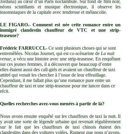
Jordana) au cœur d’un Paris noctambule. Sur fond de film noir,
néons scintillants et musique électronique, il observe les
insomniaques de la capitale avec tendresse et mélancolie.
LE FIGARO.- Comment est née cette romance entre un
immigré clandestin chauffeur de VTC et une strip-
teaseuse?
Frédéric FARRUCCI.-
Ce sont plusieurs choses qui se sont
entremêlées. Nicolas Journet, qui est co-scénariste de
La nuit
venue,
a vécu une histoire avec une strip-teaseuse. En enquêtant
sur ces jeunes femmes, il a découvert que beaucoup d’entre
elles étaient aussi des call-girls et avaient un chauffeur de taxi
attitré qui venait les chercher à l’issue de leur effeuillage.
Cependant, il me fallait plus qu’une romance pure entre un
chauffeur de taxi et une strip-teaseuse pour me lancer dans ce
récit.
Quelles recherches avez-vous menées à partir de là?
Nous avons ensuite enquêté sur les chauffeurs de taxi la nuit. Il
y avait une sorte de légende urbaine qui revenait régulièrement
sur le fait que les chauffeurs de taxi chinois étaient des
clandestins dans des voitures volées. Rumeur que nous n’avons,