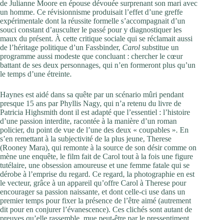
de Julianne Moore en épouse dévouée surprenant son mari avec
un homme. Ce révisionnisme produisait l’effet d’une greffe
expérimentale dont la réussite formelle s’accompagnait d’un
souci constant d’ausculter le passé pour y diagnostiquer les
maux du présent. À cette critique sociale qui se réclamait aussi
de l’héritage politique d’un Fassbinder,
Carol
substitue un
programme aussi modeste que concluant : chercher le cœur
battant de ses deux personnages, qui n’en formeront plus qu’un
le temps d’une étreinte.
Haynes est aidé dans sa quête par un scénario mûri pendant
presque 15 ans par Phyllis Nagy, qui n’a retenu du livre de
Patricia Highsmith dont il est adapté que l’essentiel : l’histoire
d’une passion interdite, racontée à la manière d’un roman
policier, du point de vue de l’une des deux « coupables ». En
s’en remettant à la subjectivité de la plus jeune, Therese
(Rooney Mara), qui remonte à la source de son désir comme on
mène une enquête, le film fait de Carol tout à la fois une figure
tutélaire, une obsession amoureuse et une femme fatale qui se
dérobe à l’emprise du regard. Ce regard, la photographie en est
le vecteur, grâce à un appareil qu’offre Carol à Therese pour
encourager sa passion naissante, et dont celle-ci use dans un
premier temps pour fixer la présence de l’être aimé (autrement
dit pour en conjurer l’évanescence). Ces clichés sont autant de
preuves qu’elle rassemble, mue peut-être par le pressentiment