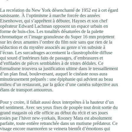
La recréation du New York désenchanté de 1952 est à cet égard
saisissante. À l’optimisme à marche forcée des années
Eisenhower, qui s’apprêtent à débuter, Haynes et son chef
opérateur Edward Lachman opposent un espace urbain en
forme de huis-clos. Les tonalités désaturées de la palette
chromatique et l’image granuleuse du Super 16 mm projettent
sur les deux amantes l’ombre du film noir sans que rien de la
séduction et du mystère associés au genre n’en subsiste à
l’écran. Les surcadrages accentuent la claustrophobie diffuse
qui sourd d’intérieurs faits de passages, d’embrasures et
d’enfilades de pièces semblables à de tristes dédales. Ce
formalisme trouvera sa justification ultime dans le tressaillement
d’un plan final, bouleversant, auquel le cinéaste nous aura
minutieusement préparés : une épiphanie qui advient au beau
milieu d’un restaurant, par la grâce d’une caméra subjective aux
élans de transport amoureux.
Pour y croire, il fallait aussi deux interprètes à la hauteur d’un
tel sentiment. Avec ses yeux fixes de poupée tout droit sortie du
grand magasin où elle officie au début du récit et ses joues
rosies par l’hiver new-yorkais, Rooney Mara est absolument
parfaite, toute entière retranchée dans un mutisme prédateur. Ce
visage encore marmoréen se veinera bientôt d’émotions qui