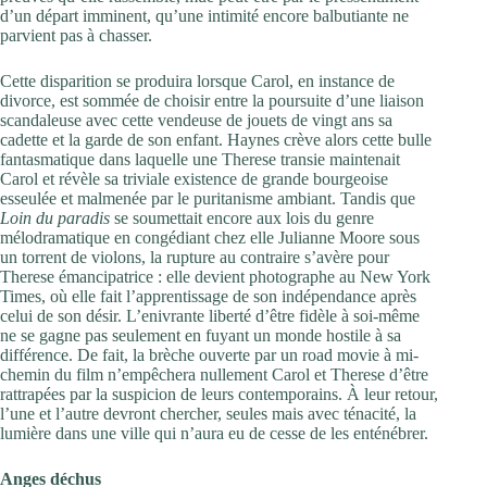
d’un départ imminent, qu’une intimité encore balbutiante ne
parvient pas à chasser.
Cette disparition se produira lorsque Carol, en instance de
divorce, est sommée de choisir entre la poursuite d’une liaison
scandaleuse avec cette vendeuse de jouets de vingt ans sa
cadette et la garde de son enfant. Haynes crève alors cette bulle
fantasmatique dans laquelle une Therese transie maintenait
Carol et révèle sa triviale existence de grande bourgeoise
esseulée et malmenée par le puritanisme ambiant. Tandis que
Loin du paradis
se soumettait encore aux lois du genre
mélodramatique en congédiant chez elle Julianne Moore sous
un torrent de violons, la rupture au contraire s’avère pour
Therese émancipatrice : elle devient photographe au New York
Times, où elle fait l’apprentissage de son indépendance après
celui de son désir. L’enivrante liberté d’être fidèle à soi-même
ne se gagne pas seulement en fuyant un monde hostile à sa
différence. De fait, la brèche ouverte par un road movie à mi-
chemin du film n’empêchera nullement Carol et Therese d’être
rattrapées par la suspicion de leurs contemporains. À leur retour,
l’une et l’autre devront chercher, seules mais avec ténacité, la
lumière dans une ville qui n’aura eu de cesse de les enténébrer.
Anges déchus