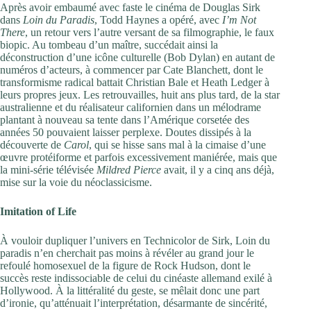
Après avoir embaumé avec faste le cinéma de Douglas Sirk
dans
Loin du Paradis
, Todd Haynes a opéré, avec
I’m Not
There
, un retour vers l’autre versant de sa filmographie, le faux
biopic. Au tombeau d’un maître, succédait ainsi la
déconstruction d’une icône culturelle (Bob Dylan) en autant de
numéros d’acteurs, à commencer par Cate Blanchett, dont le
transformisme radical battait Christian Bale et Heath Ledger à
leurs propres jeux. Les retrouvailles, huit ans plus tard, de la star
australienne et du réalisateur californien dans un mélodrame
plantant à nouveau sa tente dans l’Amérique corsetée des
années 50 pouvaient laisser perplexe. Doutes dissipés à la
découverte de
Carol
, qui se hisse sans mal à la cimaise d’une
œuvre protéiforme et parfois excessivement maniérée, mais que
la mini-série télévisée
Mildred Pierce
avait, il y a cinq ans déjà,
mise sur la voie du néoclassicisme.
Imitation of Life
À vouloir dupliquer l’univers en Technicolor de Sirk, Loin du
paradis n’en cherchait pas moins à révéler au grand jour le
refoulé homosexuel de la figure de Rock Hudson, dont le
succès reste indissociable de celui du cinéaste allemand exilé à
Hollywood. À la littéralité du geste, se mêlait donc une part
d’ironie, qu’atténuait l’interprétation, désarmante de sincérité,