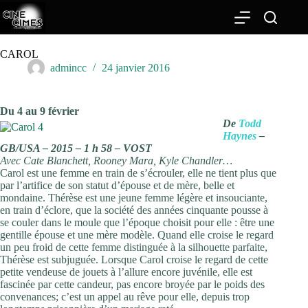
Passer
au
contenu
CAROL
admincc
24 janvier 2016
Du 4 au 9 février
De
Todd
Haynes
–
GB/USA – 2015 – 1 h 58 – VOST
Avec Cate Blanchett, Rooney Mara, Kyle Chandler…
Carol est une femme en train de s’écrouler, elle ne tient plus que
par l’artifice de son statut d’épouse et de mère, belle et
mondaine. Thérèse est une jeune femme légère et insouciante,
en train d’éclore, que la société des années cinquante pousse à
se couler dans le moule que l’époque choisit pour elle : être une
gentille épouse et une mère modèle. Quand elle croise le regard
un peu froid de cette femme distinguée à la silhouette parfaite,
Thérèse est subjuguée. Lorsque Carol croise le regard de cette
petite vendeuse de jouets à l’allure encore juvénile, elle est
fascinée par cette candeur, pas encore broyée par le poids des
convenances; c’est un appel au rêve pour elle, depuis trop