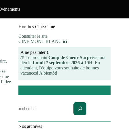
Evènements
Horaires Ciné-Cime
Consulter le site
CINE MONT-BLANC
ici
A ne pas rater !!
/!\ Le prochain
Coup de Coeur Surprise
aura
ire,
lieu le
Lundi 7 septembre 2026 à
19H. En
attendant, l'équipe vous souhaite de bonnes
e se
vacances! A bientôt!
le que
 l’idée
Rechercher
Nos archives