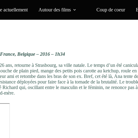
 actuellement
Autour des films
Coup de coeur
France, Belgique – 2016 – 1h34
6 ans, retourne à Strasbourg, sa ville natale. Le temps d’un été canicula
douche de plain pied, mange des petits pois carotte au ketchup, roule en
ur ami et retombe dans les bras de son ex. Bref, cet été là, Ana tente d
ésistance déployées pour faire face à la tornade de la brutalité. Le troub
Richard qui, oscillant entre le masculin et le féminin, ne renonce pas à
nd-mère.