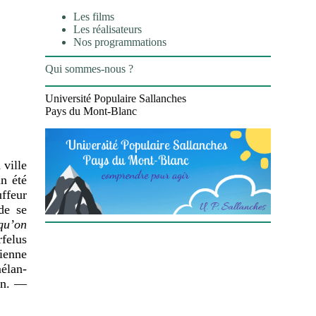
Les films
Les réalisateurs
Nos programmations
Qui sommes-nous ?
Université Populaire Sallanches
Pays du Mont-Blanc
 ville
un été
uffeur
de se
qu’on
rfelus
ienne
mélan­
ien. —