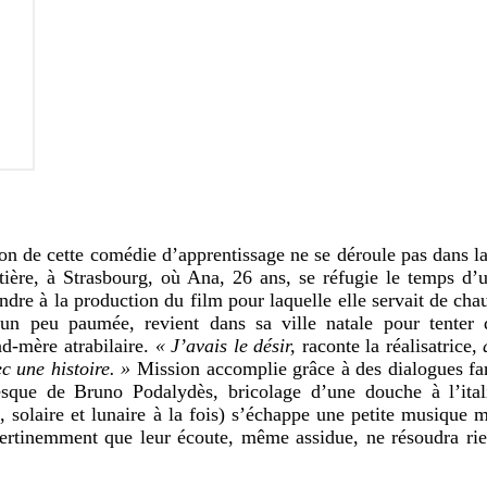
tion de cette comédie d’apprentissage ne se déroule pas dans la
ière, à Strasbourg, où Ana, 26 ans, se réfugie le temps d’
ndre à la production du film pour laquelle elle servait de cha
un peu paumée, revient dans sa ville natale pour tenter 
nd-mère atrabilaire.
« J’avais le désir,
raconte la réalisatrice,
c une histoire. »
Mission accomplie grâce à des dialogues fa
lesque de Bruno Podalydès, bricolage d’une douche à l’ital
 solaire et lunaire à la fois) s’échappe une petite musique 
t pertinemment que leur écoute, même assidue, ne résoudra r