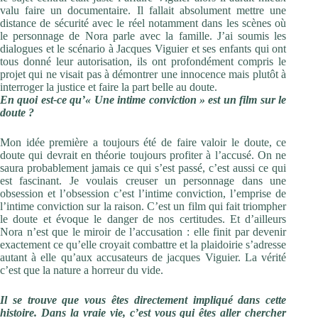
valu faire un documentaire. Il fallait absolument mettre une
distance de sécurité avec le réel notamment dans les scènes où
le personnage de Nora parle avec la famille. J’ai soumis les
dialogues et le scénario à Jacques Viguier et ses enfants qui ont
tous donné leur autorisation, ils ont profondément compris le
projet qui ne visait pas à démontrer une innocence mais plutôt à
interroger la justice et faire la part belle au doute.
En quoi est-ce qu’« Une intime conviction » est un film sur le
doute ?
Mon idée première a toujours été de faire valoir le doute, ce
doute qui devrait en théorie toujours profiter à l’accusé. On ne
saura probablement jamais ce qui s’est passé, c’est aussi ce qui
est fascinant. Je voulais creuser un personnage dans une
obsession et l’obsession c’est l’intime conviction, l’emprise de
l’intime conviction sur la raison. C’est un film qui fait triompher
le doute et évoque le danger de nos certitudes. Et d’ailleurs
Nora n’est que le miroir de l’accusation : elle finit par devenir
exactement ce qu’elle croyait combattre et la plaidoirie s’adresse
autant à elle qu’aux accusateurs de jacques Viguier. La vérité
c’est que la nature a horreur du vide.
Il se trouve que vous êtes directement impliqué dans cette
histoire. Dans la vraie vie, c’est vous qui êtes aller chercher