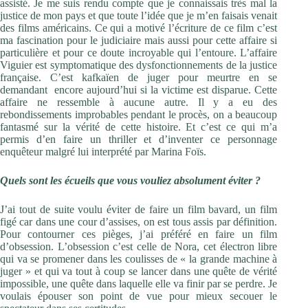
assisté. Je me suis rendu compte que je connaissais très mal la
justice de mon pays et que toute l’idée que je m’en faisais venait
des films américains. Ce qui a motivé l’écriture de ce film c’est
ma fascination pour le judiciaire mais aussi pour cette affaire si
particulière et pour ce doute incroyable qui l’entoure. L’affaire
Viguier est symptomatique des dysfonctionnements de la justice
française. C’est kafkaïen de juger pour meurtre en se
demandant encore aujourd’hui si la victime est disparue. Cette
affaire ne ressemble à aucune autre. Il y a eu des
rebondissements improbables pendant le procès, on a beaucoup
fantasmé sur la vérité de cette histoire. Et c’est ce qui m’a
permis d’en faire un thriller et d’inventer ce personnage
enquêteur malgré lui interprété par Marina Foïs.
Quels sont les écueils que vous vouliez absolument éviter ?
J’ai tout de suite voulu éviter de faire un film bavard, un film
figé car dans une cour d’assises, on est tous assis par définition.
Pour contourner ces pièges, j’ai préféré en faire un film
d’obsession. L’obsession c’est celle de Nora, cet électron libre
qui va se promener dans les coulisses de « la grande machine à
juger » et qui va tout à coup se lancer dans une quête de vérité
impossible, une quête dans laquelle elle va finir par se perdre. Je
voulais épouser son point de vue pour mieux secouer le