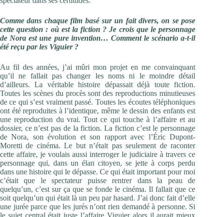
spectateur dans ses certitudes.
Comme dans chaque film basé sur un fait divers, on se pose
cette question : où est la fiction ? Je crois que le personnage
de Nora est une pure invention… Comment le scénario a-t-il
été reçu par les Viguier ?
Au fil des années, j’ai mûri mon projet en me convainquant
qu’il ne fallait pas changer les noms ni le moindre détail
d’ailleurs. La véritable histoire dépassait déjà toute fiction.
Toutes les scènes du procès sont des reproductions minutieuses
de ce qui s’est vraiment passé. Toutes les écoutes téléphoniques
ont été reproduites à l’identique, même le dessin des enfants est
une reproduction du vrai. Tout ce qui touche à l’affaire et au
dossier, ce n’est pas de la fiction. La fiction c’est le personnage
de Nora, son évolution et son rapport avec l’Éric Dupont-
Moretti de cinéma. Le but n’était pas seulement de raconter
cette affaire, je voulais aussi interroger le judiciaire à travers ce
personnage qui, dans un élan citoyen, se jette à corps perdu
dans une histoire qui le dépasse. Ce qui était important pour moi
c’était que le spectateur puisse rentrer dans la peau de
quelqu’un, c’est sur ça que se fonde le cinéma. Il fallait que ce
soit quelqu’un qui était là un peu par hasard. J’ai donc fait d’elle
une jurée parce que les jurés n’ont rien demandé à personne. Si
le sujet central était juste l’affaire Viguier alors il aurait mieux