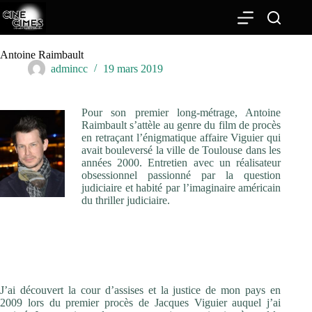
Passer
au
contenu
Antoine Raimbault
admincc
19 mars 2019
Pour son premier long-métrage, Antoine
Raimbault s’attèle au genre du film de procès
en retraçant l’énigmatique affaire Viguier qui
avait bouleversé la ville de Toulouse dans les
années 2000. Entretien avec un réalisateur
obsessionnel passionné par la question
judiciaire et habité par l’imaginaire américain
du thriller judiciaire.
Le film de procès est un genre très sous-exploité dans le
cinéma français. Pourquoi avoir choisi ce genre en particulier
et pourquoi raconter l’Affaire Viguier pour évoquer la justice
en France ?
J’ai découvert la cour d’assises et la justice de mon pays en
2009 lors du premier procès de Jacques Viguier auquel j’ai