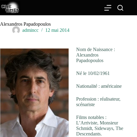
Passer
au
contenu
Alexandros Papadopoulos
admincc
12 mai 2014
Nom de Naissance :
Alexandros
Papadopoulos
Né le 10/02/1961
Nationalité : américaine
Profession : réalisateur,
scénariste
Films notables :
L’Arriviste, Monsieur
Schmidt, Sideways, The
Descendants.