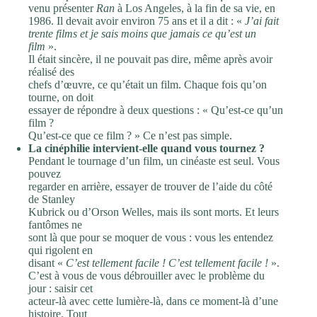
venu présenter
Ran
à Los Angeles, à la fin de sa vie, en
1986. Il devait avoir environ 75 ans et il a dit : «
J’ai fait
trente films et je sais moins que jamais ce qu’est un
film
».
Il était sincère, il ne pouvait pas dire, même après avoir
réalisé des
chefs d’œuvre, ce qu’était un film. Chaque fois qu’on
tourne, on doit
essayer de répondre à deux questions : « Qu’est-ce qu’un
film ?
Qu’est-ce que ce film ? » Ce n’est pas simple.
La cinéphilie intervient-elle quand vous tournez ?
Pendant le tournage d’un film, un cinéaste est seul. Vous
pouvez
regarder en arrière, essayer de trouver de l’aide du côté
de Stanley
Kubrick ou d’Orson Welles, mais ils sont morts. Et leurs
fantômes ne
sont là que pour se moquer de vous : vous les entendez
qui rigolent en
disant «
C’est tellement facile ! C’est tellement facile !
».
C’est à vous de vous débrouiller avec le problème du
jour : saisir cet
acteur-là avec cette lumière-là, dans ce moment-là d’une
histoire. Tout