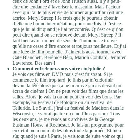
ceux de John Ford et de John Huston aussi. Il y a peut-
être une tendance à favoriser le masculin. Mais l’acteur
avec qui j’ai le plus envie de tourner aujourd’hui est une
actrice, Meryl Streep ! Je crois que je pourrais obtenir
d’elle une bonne interprétation, pour une fois ! C’est ce
que je lui ai dit quand je l’ai rencontrée. Qu’est-ce qu’on
peut dire quand on se retrouve devant Meryl Streep ? Il
faut bien avoir un peu de sens de l’humour. Je trouve
qu’elle ne cesse d’être encore et toujours meilleure. Et j’ai
une idée de film pour elle. J’aimerais aussi tourner avec
Cate Blanchett, Bérénice Béjo, Marion Cotillard, Jennifer
Lawrence. Des stars !
Comment entretenez-vous votre cinéphilie ?
Je vois des films en DVD mais c’est frustrant. Si je
commence le film trop tard, je finis par m’endormir
devant la télé alors que ça ne m’arrive jamais devant un
écran de cinéma ! On ne peut voir des films que dans les
salles. Alors, je vais là où on peut en voir des bons. Par
exemple, au Festival de Bologne ou au Festival de
Telluride. Le 5 avril, j’irai au festival de Madison dans le
Wisconsin, je verrai quatre ou cinq films par jour. Tous
les deux ans, je me rends aux archives de la George
Eastman House, à Rochester. Je fais un programme pour
eux et il me montrent des films toute la journée. Et bien
sûr, quand je suis à Paris, je vais tout de suite voir ce qui