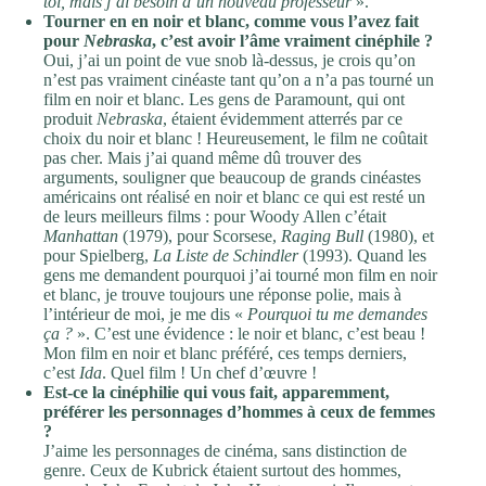
toi, mais j’ai besoin d’un nouveau professeur
».
Tourner en en noir et blanc, comme vous l’avez fait
pour
Nebraska
, c’est avoir l’âme vraiment cinéphile ?
Oui, j’ai un point de vue snob là-dessus, je crois qu’on
n’est pas vraiment cinéaste tant qu’on a n’a pas tourné un
film en noir et blanc. Les gens de Paramount, qui ont
produit
Nebraska
, étaient évidemment atterrés par ce
choix du noir et blanc ! Heureusement, le film ne coûtait
pas cher. Mais j’ai quand même dû trouver des
arguments, souligner que beaucoup de grands cinéastes
américains ont réalisé en noir et blanc ce qui est resté un
de leurs meilleurs films : pour Woody Allen c’était
Manhattan
(1979), pour Scorsese,
Raging Bull
(1980), et
pour Spielberg,
La Liste de Schindler
(1993). Quand les
gens me demandent pourquoi j’ai tourné mon film en noir
et blanc, je trouve toujours une réponse polie, mais à
l’intérieur de moi, je me dis «
Pourquoi tu me demandes
ça ?
». C’est une évidence : le noir et blanc, c’est beau !
Mon film en noir et blanc préféré, ces temps derniers,
c’est
Ida
. Quel film ! Un chef d’œuvre !
Est-ce la cinéphilie qui vous fait, apparemment,
préférer les personnages d’hommes à ceux de femmes
?
J’aime les personnages de cinéma, sans distinction de
genre. Ceux de Kubrick étaient surtout des hommes,