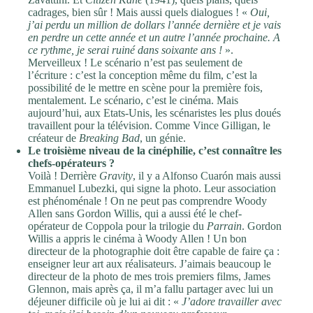
cadrages, bien sûr ! Mais aussi quels dialogues ! «
Oui,
j’ai perdu un million de dollars l’année dernière et je vais
en perdre un cette année et un autre l’année prochaine. A
ce rythme, je serai ruiné dans soixante ans !
».
Merveilleux ! Le scénario n’est pas seulement de
l’écriture : c’est la conception même du film, c’est la
possibilité de le mettre en scène pour la première fois,
mentalement. Le scénario, c’est le cinéma. Mais
aujourd’hui, aux Etats-Unis, les scénaristes les plus doués
travaillent pour la télévision. Comme Vince Gilligan, le
créateur de
Breaking Bad
, un génie.
Le troisième niveau de la cinéphilie, c’est connaître les
chefs-opérateurs ?
Voilà ! Derrière
Gravity
, il y a Alfonso Cuarón mais aussi
Emmanuel Lubezki, qui signe la photo. Leur association
est phénoménale ! On ne peut pas comprendre Woody
Allen sans Gordon Willis, qui a aussi été le chef-
opérateur de Coppola pour la trilogie du
Parrain
. Gordon
Willis a appris le cinéma à Woody Allen ! Un bon
directeur de la photographie doit être capable de faire ça :
enseigner leur art aux réalisateurs. J’aimais beaucoup le
directeur de la photo de mes trois premiers films, James
Glennon, mais après ça, il m’a fallu partager avec lui un
déjeuner difficile où je lui ai dit : «
J’adore travailler avec