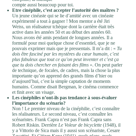
compte aussi beaucoup pour toi.
Etre cinéphile, c’est accepter l’autorité des maîtres ?
Un jeune cinéaste qui se lie d’amitié avec un cinéaste
expérimenté a tout à gagner ! Mon mentor a été Jiri
Weiss, un réalisateur tchèque dont la carrière était très
active dans les années 50 et au début des années 60.
Nous avons été amis pendant de longues années. Il a
formulé pour moi quelque chose d’essentiel, que je ne
pouvais exprimer mais que je pressentais. Il m’a dit : «
Tu
dois être fasciné par les mystères du cœur humain, c’est
plus fabuleux que tout ce qu’on peut inventer et c’est ça
que tu dois chercher en faisant des films
». On peut parler
de technique, de focales, de cadres, mais la chose la plus
importante qu’on apprend des grands films d’hier ou
d’aujourd’hui, c’est la simple captation de moments
humains. Comme disait Bergman, le cinéma commence
et finit avec un visage.
Les cinéphiles n’ont-ils pas tendance à sous-évaluer
l’importance du scénario?
Non ! Le premier niveau de la cinéphilie, c’est connaître
les réalisateurs. Le second niveau, c’est connaître les
scénaristes. Frank Capra n’est pas Frank Capra sans
Robert Riskin. Derrière
Le Voleur de bicyclette
(1948), il
y a Vittorio de Sica mais il y aussi son scénariste, Cesare
Zavattini. Et
Citizen Kane
(1941), quels plans, quels