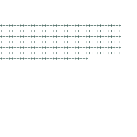
++++++++++++++++++++++++++++++++++++++++++++
++++++++++++++++++++++++++++++++++++++++++++
++++++++++++++++++++++++++++++++++++++++++++
++++++++++++++++++++++++++++++++++++++++++++
++++++++++++++++++++++++++++++++++++++++++++
++++++++++++++++++++++++++++++++++++++++++++
++++++++++++++++++++++++++++++++