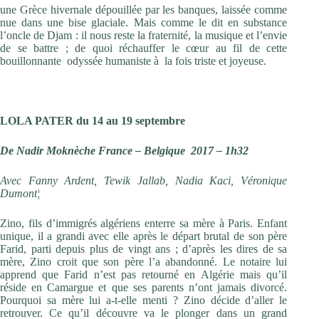
une Grèce hivernale dépouillée par les banques, laissée comme
nue dans une bise glaciale. Mais comme le dit en substance
l’oncle de Djam : il nous reste la fraternité, la musique et l’envie
de se battre ; de quoi réchauffer le cœur au fil de cette
bouillonnante odyssée humaniste à la fois triste et joyeuse.
LOLA PATER du 14 au 19 septembre
De Nadir Moknèche France – Belgique 2017 – 1h32
Avec Fanny Ardent, Tewik Jallab, Nadia Kaci, Véronique
Dumont¦
Zino, fils d’immigrés algériens enterre sa mère à Paris. Enfant
unique, il a grandi avec elle après le départ brutal de son père
Farid, parti depuis plus de vingt ans ; d’après les dires de sa
mère, Zino croit que son père l’a abandonné. Le notaire lui
apprend que Farid n’est pas retourné en Algérie mais qu’il
réside en Camargue et que ses parents n’ont jamais divorcé.
Pourquoi sa mère lui a-t-elle menti ? Zino décide d’aller le
retrouver. Ce qu’il découvre va le plonger dans un grand